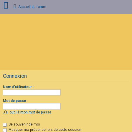
Accueil du forum
C
o
n
n
e
x
i
o
n
Connexion
I
n
s
Nom d’utilisateur :
c
r
i
Mot de passe :
p
t
i
J’ai oublié mon mot de passe
o
n
Se souvenir de moi
Masquer ma présence lors de cette session