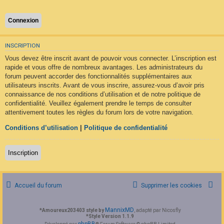
F
A
Q
INSCRIPTION
Vous devez être inscrit avant de pouvoir vous connecter. L’inscription est
rapide et vous offre de nombreux avantages. Les administrateurs du
forum peuvent accorder des fonctionnalités supplémentaires aux
utilisateurs inscrits. Avant de vous inscrire, assurez-vous d’avoir pris
connaissance de nos conditions d’utilisation et de notre politique de
confidentialité. Veuillez également prendre le temps de consulter
attentivement toutes les règles du forum lors de votre navigation.
Conditions d’utilisation
|
Politique de confidentialité
Inscription
Accueil du forum
Supprimer les cookies
MannixMD
*
Amoureux203403 style by
, adapté par Nicosfly
*
Style Version 1.1.9