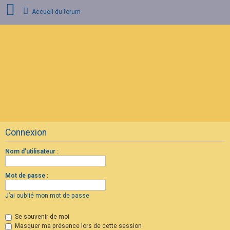
Accueil du forum
C
o
n
n
e
x
i
o
n
Connexion
I
n
s
Nom d’utilisateur :
c
r
i
Mot de passe :
p
t
i
J’ai oublié mon mot de passe
o
n
Se souvenir de moi
Masquer ma présence lors de cette session