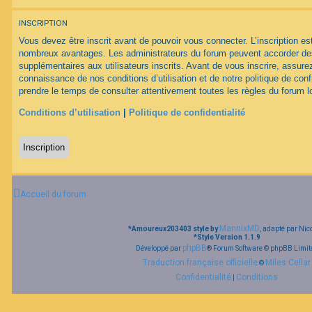
INSCRIPTION
F
A
Vous devez être inscrit avant de pouvoir vous connecter. L’inscription est
Q
nombreux avantages. Les administrateurs du forum peuvent accorder des
supplémentaires aux utilisateurs inscrits. Avant de vous inscrire, assurez
connaissance de nos conditions d’utilisation et de notre politique de conf
prendre le temps de consulter attentivement toutes les règles du forum lo
Conditions d’utilisation
|
Politique de confidentialité
Inscription
Accueil du forum
MannixMD
*
Amoureux203403 style by
, adapté par Nic
*
Style Version 1.1.9
phpBB
Développé par
® Forum Software © phpBB Limit
Traduction française officielle
Miles Cellar
©
Confidentialité
Conditions
|