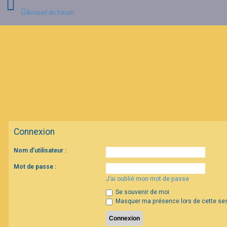
Accueil du forum
C
o
n
n
e
x
i
o
n
Connexion
I
Nom d’utilisateur :
n
s
c
Mot de passe :
r
J’ai oublié mon mot de passe
i
p
Se souvenir de moi
t
i
Masquer ma présence lors de cette se
o
n