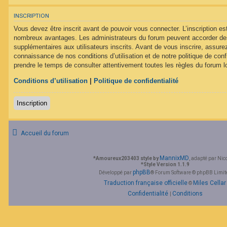
F
A
INSCRIPTION
Q
Vous devez être inscrit avant de pouvoir vous connecter. L’inscription est
nombreux avantages. Les administrateurs du forum peuvent accorder des
supplémentaires aux utilisateurs inscrits. Avant de vous inscrire, assurez
connaissance de nos conditions d’utilisation et de notre politique de conf
prendre le temps de consulter attentivement toutes les règles du forum lo
Conditions d’utilisation
|
Politique de confidentialité
Inscription
Accueil du forum
MannixMD
*
Amoureux203403 style by
, adapté par Nic
*
Style Version 1.1.9
phpBB
Développé par
® Forum Software © phpBB Limit
Traduction française officielle
Miles Cellar
©
Confidentialité
Conditions
|