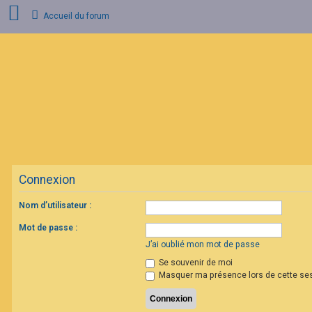
Accueil du forum
C
o
n
n
e
x
i
o
n
Connexion
I
n
s
Nom d’utilisateur :
c
r
Mot de passe :
i
p
J’ai oublié mon mot de passe
t
Se souvenir de moi
i
o
Masquer ma présence lors de cette se
n