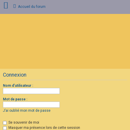
Accueil du forum
C
o
n
n
e
x
i
o
n
Connexion
I
n
s
Nom d’utilisateur :
c
r
i
Mot de passe :
p
t
i
J’ai oublié mon mot de passe
o
n
Se souvenir de moi
Masquer ma présence lors de cette session