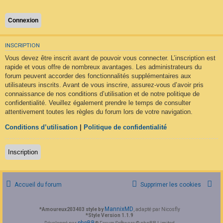
F
A
Q
INSCRIPTION
Vous devez être inscrit avant de pouvoir vous connecter. L’inscription est
rapide et vous offre de nombreux avantages. Les administrateurs du
forum peuvent accorder des fonctionnalités supplémentaires aux
utilisateurs inscrits. Avant de vous inscrire, assurez-vous d’avoir pris
connaissance de nos conditions d’utilisation et de notre politique de
confidentialité. Veuillez également prendre le temps de consulter
attentivement toutes les règles du forum lors de votre navigation.
Conditions d’utilisation
|
Politique de confidentialité
Inscription
Accueil du forum
Supprimer les cookies
MannixMD
*
Amoureux203403 style by
, adapté par Nicosfly
*
Style Version 1.1.9