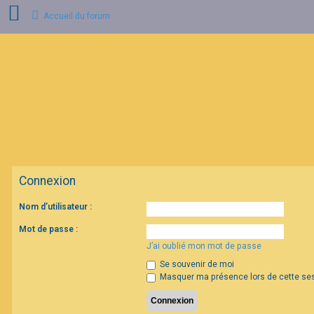
Accueil du forum
C
o
n
n
e
x
i
o
n
Connexion
I
n
s
Nom d’utilisateur :
c
r
Mot de passe :
i
p
J’ai oublié mon mot de passe
t
Se souvenir de moi
i
o
Masquer ma présence lors de cette se
n