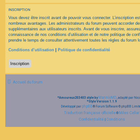
F
A
INSCRIPTION
Q
Vous devez être inscrit avant de pouvoir vous connecter. L’inscription est
nombreux avantages. Les administrateurs du forum peuvent accorder des
supplémentaires aux utilisateurs inscrits. Avant de vous inscrire, assurez
connaissance de nos conditions d’utilisation et de notre politique de conf
prendre le temps de consulter attentivement toutes les règles du forum lo
Conditions d’utilisation
|
Politique de confidentialité
Inscription
Accueil du forum
MannixMD
*
Amoureux203403 style by
, adapté par Nic
*
Style Version 1.1.9
phpBB
Développé par
® Forum Software © phpBB Limit
Traduction française officielle
Miles Cellar
©
Confidentialité
Conditions
|