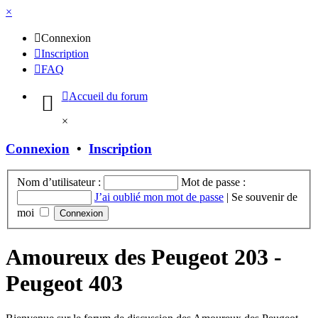
×
Connexion
Inscription
FAQ
Accueil du forum
×
Connexion
•
Inscription
Nom d’utilisateur :
Mot de passe :
J’ai oublié mon mot de passe
|
Se souvenir de
moi
Amoureux des Peugeot 203 -
Peugeot 403