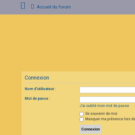
Accueil du forum
C
o
n
n
e
x
i
o
n
Connexion
I
n
s
Nom d’utilisateur :
c
r
Mot de passe :
i
p
J’ai oublié mon mot de passe
t
Se souvenir de moi
i
o
Masquer ma présence lors de
n