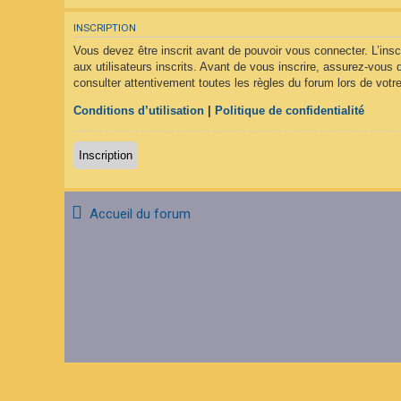
F
A
INSCRIPTION
Q
Vous devez être inscrit avant de pouvoir vous connecter. L’ins
aux utilisateurs inscrits. Avant de vous inscrire, assurez-vous 
consulter attentivement toutes les règles du forum lors de votre
Conditions d’utilisation
|
Politique de confidentialité
Inscription
Accueil du forum