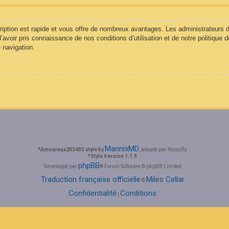
cription est rapide et vous offre de nombreux avantages. Les administrateurs
d’avoir pris connaissance de nos conditions d’utilisation et de notre politique 
 navigation.
MannixMD
*
Amoureux203403 style by
, adapté par Nicosfly
*
Style Version 1.1.9
phpBB
Développé par
® Forum Software © phpBB Limited
Traduction française officielle
Miles Cellar
©
Confidentialité
Conditions
|