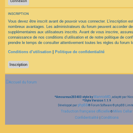
F
INSCRIPTION
A
Q
Vous devez être inscrit avant de pouvoir vous connecter. L’inscription est
nombreux avantages. Les administrateurs du forum peuvent accorder des
supplémentaires aux utilisateurs inscrits. Avant de vous inscrire, assurez
connaissance de nos conditions d’utilisation et de notre politique de conf
prendre le temps de consulter attentivement toutes les règles du forum lo
Conditions d’utilisation
|
Politique de confidentialité
Inscription
Accueil du forum
MannixMD
*
Amoureux203403 style by
, adapté par Nic
*
Style Version 1.1.9
phpBB
Développé par
® Forum Software © phpBB Limit
Traduction française officielle
Miles Cellar
©
Confidentialité
Conditions
|