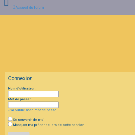
Accueil du forum
C
o
n
n
e
x
i
o
n
Connexion
I
Nom d’utilisateur :
n
s
c
Mot de passe :
r
i
J’ai oublié mon mot de passe
p
t
i
Se souvenir de moi
o
Masquer ma présence lors de cette session
n