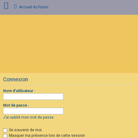
Accueil du forum
C
o
n
n
e
x
i
o
n
Connexion
I
n
s
Nom d’utilisateur :
c
r
i
Mot de passe :
p
t
i
J’ai oublié mon mot de passe
o
n
Se souvenir de moi
Masquer ma présence lors de cette session