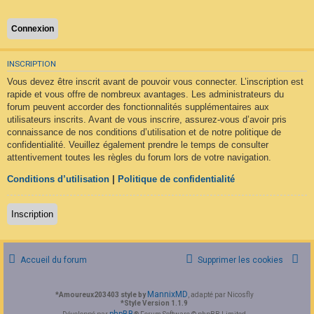
F
A
Q
INSCRIPTION
Vous devez être inscrit avant de pouvoir vous connecter. L’inscription est
rapide et vous offre de nombreux avantages. Les administrateurs du
forum peuvent accorder des fonctionnalités supplémentaires aux
utilisateurs inscrits. Avant de vous inscrire, assurez-vous d’avoir pris
connaissance de nos conditions d’utilisation et de notre politique de
confidentialité. Veuillez également prendre le temps de consulter
attentivement toutes les règles du forum lors de votre navigation.
Conditions d’utilisation
|
Politique de confidentialité
Inscription
Accueil du forum
Supprimer les cookies
MannixMD
*
Amoureux203403 style by
, adapté par Nicosfly
*
Style Version 1.1.9