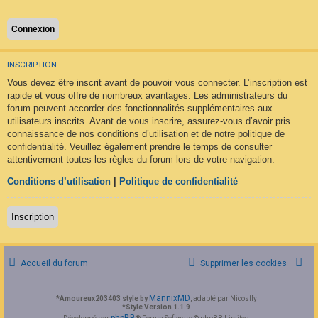
F
A
Q
INSCRIPTION
Vous devez être inscrit avant de pouvoir vous connecter. L’inscription est
rapide et vous offre de nombreux avantages. Les administrateurs du
forum peuvent accorder des fonctionnalités supplémentaires aux
utilisateurs inscrits. Avant de vous inscrire, assurez-vous d’avoir pris
connaissance de nos conditions d’utilisation et de notre politique de
confidentialité. Veuillez également prendre le temps de consulter
attentivement toutes les règles du forum lors de votre navigation.
Conditions d’utilisation
|
Politique de confidentialité
Inscription
Accueil du forum
Supprimer les cookies
MannixMD
*
Amoureux203403 style by
, adapté par Nicosfly
*
Style Version 1.1.9