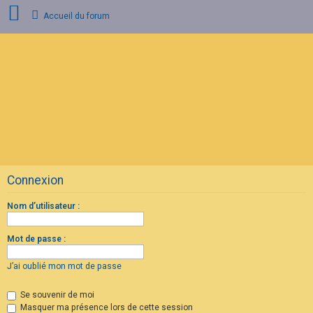
Accueil du forum
C
o
n
n
e
x
i
o
n
Connexion
I
n
s
Nom d’utilisateur :
c
r
i
Mot de passe :
p
t
i
J’ai oublié mon mot de passe
o
n
Se souvenir de moi
Masquer ma présence lors de cette session