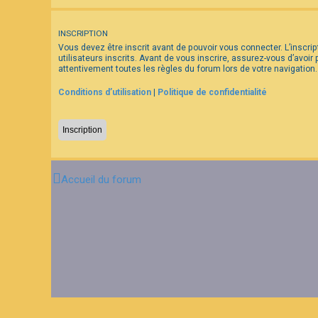
F
INSCRIPTION
A
Vous devez être inscrit avant de pouvoir vous connecter. L’inscr
Q
utilisateurs inscrits. Avant de vous inscrire, assurez-vous d’avoir
attentivement toutes les règles du forum lors de votre navigation.
Conditions d’utilisation
|
Politique de confidentialité
Inscription
Accueil du forum