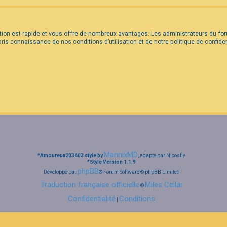
iption est rapide et vous offre de nombreux avantages. Les administrateurs du 
 pris connaissance de nos conditions d’utilisation et de notre politique de confid
MannixMD
*
Amoureux203403 style by
, adapté par Nicosfly
*
Style Version 1.1.9
phpBB
Développé par
® Forum Software © phpBB Limited
Traduction française officielle
Miles Cellar
©
Confidentialité
Conditions
|