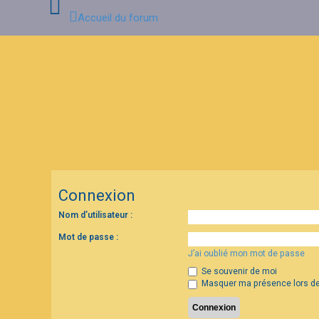
Accueil du forum
C
o
n
n
e
x
i
o
n
Connexion
I
n
Nom d’utilisateur :
s
c
Mot de passe :
r
i
J’ai oublié mon mot de passe
p
Se souvenir de moi
t
i
Masquer ma présence lors de
o
n