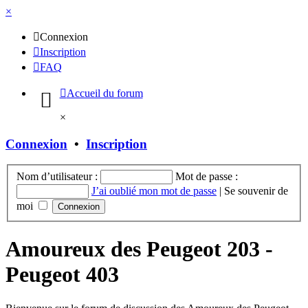
×
Connexion
Inscription
FAQ
Accueil du forum
×
Connexion
•
Inscription
Nom d’utilisateur :
Mot de passe :
J’ai oublié mon mot de passe
|
Se souvenir de
moi
Amoureux des Peugeot 203 -
Peugeot 403