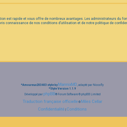
iption est rapide et vous offre de nombreux avantages. Les administrateurs du 
 pris connaissance de nos conditions d’utilisation et de notre politique de confid
MannixMD
*
Amoureux203403 style by
, adapté par Nicosfly
*
Style Version 1.1.9
phpBB
Développé par
® Forum Software © phpBB Limited
Traduction française officielle
Miles Cellar
©
Confidentialité
Conditions
|