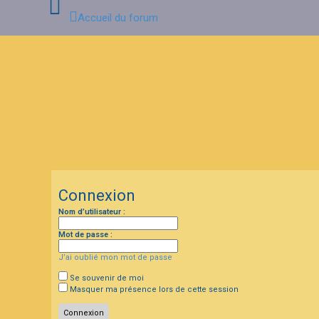
Accueil du forum
C
o
n
n
e
x
i
o
n
Connexion
I
Nom d’utilisateur :
n
s
c
Mot de passe :
r
i
J’ai oublié mon mot de passe
p
t
Se souvenir de moi
i
Masquer ma présence lors de cette session
o
n