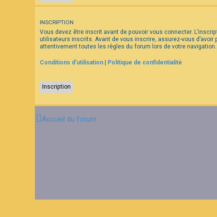
F
INSCRIPTION
A
Vous devez être inscrit avant de pouvoir vous connecter. L’inscr
Q
utilisateurs inscrits. Avant de vous inscrire, assurez-vous d’avoir
attentivement toutes les règles du forum lors de votre navigation.
Conditions d’utilisation
|
Politique de confidentialité
Inscription
Accueil du forum