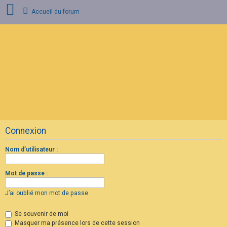
Accueil du forum
C
o
n
n
e
x
i
o
n
Connexion
I
n
s
Nom d’utilisateur :
c
r
i
Mot de passe :
p
t
i
J’ai oublié mon mot de passe
o
n
Se souvenir de moi
Masquer ma présence lors de cette session