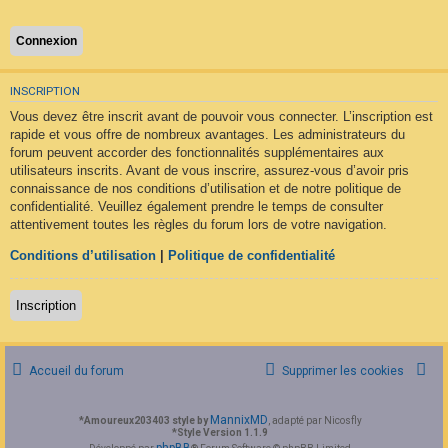
F
A
Q
INSCRIPTION
Vous devez être inscrit avant de pouvoir vous connecter. L’inscription est
rapide et vous offre de nombreux avantages. Les administrateurs du
forum peuvent accorder des fonctionnalités supplémentaires aux
utilisateurs inscrits. Avant de vous inscrire, assurez-vous d’avoir pris
connaissance de nos conditions d’utilisation et de notre politique de
confidentialité. Veuillez également prendre le temps de consulter
attentivement toutes les règles du forum lors de votre navigation.
Conditions d’utilisation
|
Politique de confidentialité
Inscription
Accueil du forum
Supprimer les cookies
MannixMD
*
Amoureux203403 style by
, adapté par Nicosfly
*
Style Version 1.1.9