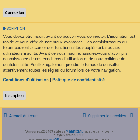
F
A
Q
INSCRIPTION
Vous devez être inscrit avant de pouvoir vous connecter. L’inscription est
rapide et vous offre de nombreux avantages. Les administrateurs du
forum peuvent accorder des fonctionnalités supplémentaires aux
utilisateurs inscrits. Avant de vous inscrire, assurez-vous d’avoir pris
connaissance de nos conditions d’utilisation et de notre politique de
confidentialité. Veuillez également prendre le temps de consulter
attentivement toutes les règles du forum lors de votre navigation.
Conditions d’utilisation
|
Politique de confidentialité
Inscription
Accueil du forum
Supprimer les cookies
MannixMD
*
Amoureux203403 style by
, adapté par Nicosfly
*
Style Version 1.1.9