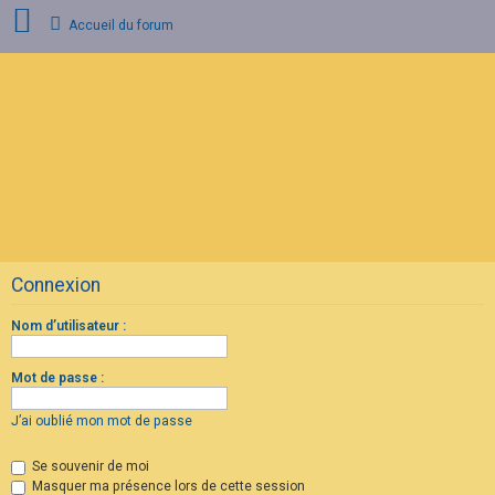
Accueil du forum
C
o
n
n
e
x
i
o
n
Connexion
I
n
s
Nom d’utilisateur :
c
r
i
Mot de passe :
p
t
i
J’ai oublié mon mot de passe
o
n
Se souvenir de moi
Masquer ma présence lors de cette session