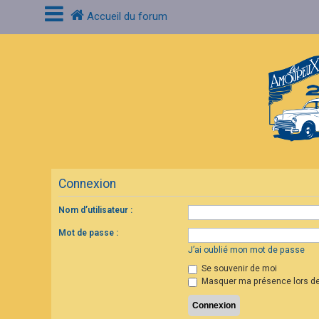
Accueil du forum
C
o
n
n
e
x
i
o
n
Connexion
I
n
s
Nom d’utilisateur :
c
r
Mot de passe :
i
p
J’ai oublié mon mot de passe
t
Se souvenir de moi
i
o
Masquer ma présence lors de
n