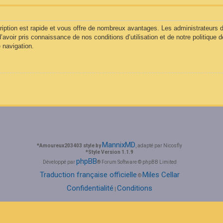
cription est rapide et vous offre de nombreux avantages. Les administrateurs
d’avoir pris connaissance de nos conditions d’utilisation et de notre politique 
 navigation.
MannixMD
*
Amoureux203403 style by
, adapté par Nicosfly
*
Style Version 1.1.9
phpBB
Développé par
® Forum Software © phpBB Limited
Traduction française officielle
Miles Cellar
©
Confidentialité
Conditions
|