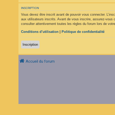
F
A
INSCRIPTION
Q
Vous devez être inscrit avant de pouvoir vous connecter. L’ins
aux utilisateurs inscrits. Avant de vous inscrire, assurez-vous 
consulter attentivement toutes les règles du forum lors de votre
Conditions d’utilisation
|
Politique de confidentialité
Inscription
Accueil du forum