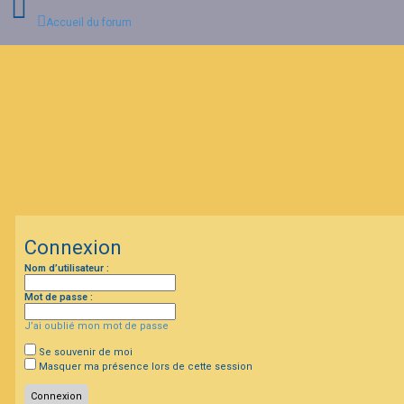
Accueil du forum
C
o
n
n
e
x
i
o
n
Connexion
I
Nom d’utilisateur :
n
s
c
Mot de passe :
r
i
J’ai oublié mon mot de passe
p
t
Se souvenir de moi
i
Masquer ma présence lors de cette session
o
n