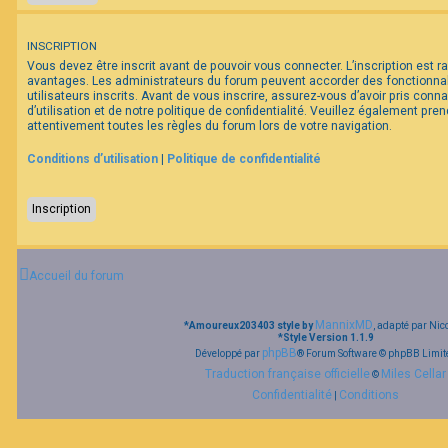
F
INSCRIPTION
A
Vous devez être inscrit avant de pouvoir vous connecter. L’inscription est 
Q
avantages. Les administrateurs du forum peuvent accorder des fonctionna
utilisateurs inscrits. Avant de vous inscrire, assurez-vous d’avoir pris con
d’utilisation et de notre politique de confidentialité. Veuillez également pr
attentivement toutes les règles du forum lors de votre navigation.
Conditions d’utilisation
|
Politique de confidentialité
Inscription
Accueil du forum
MannixMD
*
Amoureux203403 style by
, adapté par Nic
*
Style Version 1.1.9
phpBB
Développé par
® Forum Software © phpBB Limit
Traduction française officielle
Miles Cellar
©
Confidentialité
Conditions
|