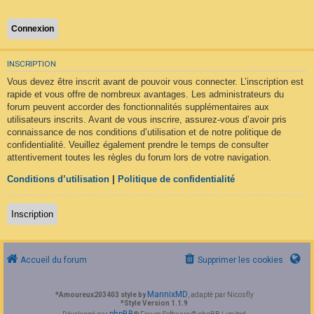
F
A
Q
INSCRIPTION
Vous devez être inscrit avant de pouvoir vous connecter. L’inscription est
rapide et vous offre de nombreux avantages. Les administrateurs du
forum peuvent accorder des fonctionnalités supplémentaires aux
utilisateurs inscrits. Avant de vous inscrire, assurez-vous d’avoir pris
connaissance de nos conditions d’utilisation et de notre politique de
confidentialité. Veuillez également prendre le temps de consulter
attentivement toutes les règles du forum lors de votre navigation.
Conditions d’utilisation
|
Politique de confidentialité
Inscription
Accueil du forum
Supprimer les cookies
MannixMD
*
Amoureux203403 style by
, adapté par Nicosfly
*
Style Version 1.1.9