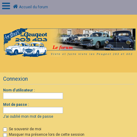
Accueil du forum
C
o
n
n
e
x
i
o
n
Connexion
I
n
s
Nom d’utilisateur :
c
r
i
Mot de passe :
p
t
i
J’ai oublié mon mot de passe
o
n
Se souvenir de moi
Masquer ma présence lors de cette session