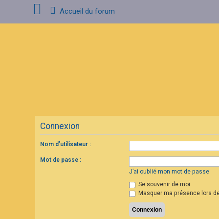
Accueil du forum
C
o
n
n
e
x
i
o
n
Connexion
I
n
s
Nom d’utilisateur :
c
r
Mot de passe :
i
p
J’ai oublié mon mot de passe
t
Se souvenir de moi
i
o
Masquer ma présence lors de
n