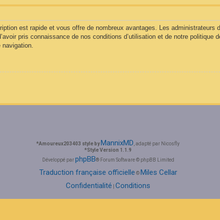
cription est rapide et vous offre de nombreux avantages. Les administrateurs
d’avoir pris connaissance de nos conditions d’utilisation et de notre politique 
 navigation.
MannixMD
*
Amoureux203403 style by
, adapté par Nicosfly
*
Style Version 1.1.9
phpBB
Développé par
® Forum Software © phpBB Limited
Traduction française officielle
Miles Cellar
©
Confidentialité
Conditions
|