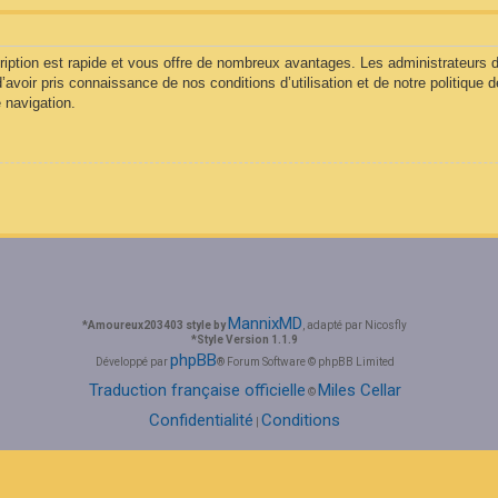
cription est rapide et vous offre de nombreux avantages. Les administrateurs
d’avoir pris connaissance de nos conditions d’utilisation et de notre politique 
 navigation.
MannixMD
*
Amoureux203403 style by
, adapté par Nicosfly
*
Style Version 1.1.9
phpBB
Développé par
® Forum Software © phpBB Limited
Traduction française officielle
Miles Cellar
©
Confidentialité
Conditions
|