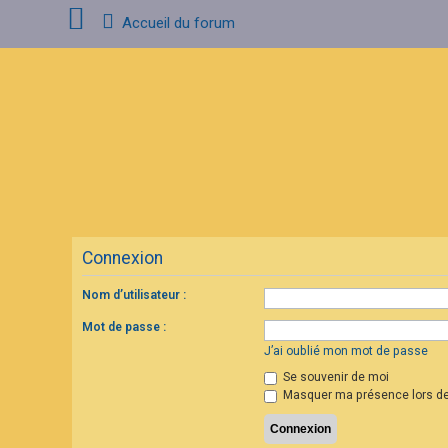
Accueil du forum
C
o
n
n
e
x
i
o
n
Connexion
I
n
s
Nom d’utilisateur :
c
r
Mot de passe :
i
p
J’ai oublié mon mot de passe
t
Se souvenir de moi
i
o
Masquer ma présence lors de
n