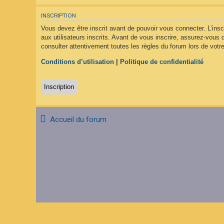
F
A
INSCRIPTION
Q
Vous devez être inscrit avant de pouvoir vous connecter. L’ins
aux utilisateurs inscrits. Avant de vous inscrire, assurez-vous 
consulter attentivement toutes les règles du forum lors de votre
Conditions d’utilisation
|
Politique de confidentialité
Inscription
Accueil du forum