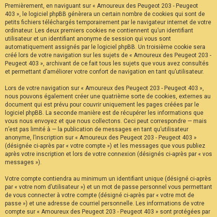
Premièrement, en naviguant sur « Amoureux des Peugeot 203 - Peugeot
F
A
403 », le logiciel phpBB génèrera un certain nombre de cookies qui sont de
Q
petits fichiers téléchargés temporairement par le navigateur internet de votre
ordinateur. Les deux premiers cookies ne contiennent qu’un identifiant
utilisateur et un identifiant anonyme de session qui vous sont
automatiquement assignés par le logiciel phpBB. Un troisième cookie sera
créé lors de votre navigation sur les sujets de « Amoureux des Peugeot 203 -
Peugeot 403 », archivant de ce fait tous les sujets que vous avez consultés
et permettant d’améliorer votre confort de navigation en tant qu’utilisateur.
Lors de votre navigation sur « Amoureux des Peugeot 203 - Peugeot 403 »,
nous pouvons également créer une quatrième sorte de cookies, externes au
document qui est prévu pour couvrir uniquement les pages créées par le
logiciel phpBB. La seconde manière est de récupérer les informations que
vous nous envoyez et que nous collectons. Ceci peut correspondre — mais
n’est pas limité à — la publication de messages en tant qu’utilisateur
anonyme, l’inscription sur « Amoureux des Peugeot 203 - Peugeot 403 »
(désignée ci-après par « votre compte ») et les messages que vous publiez
après votre inscription et lors de votre connexion (désignés ci-après par « vos
messages »).
Votre compte contiendra au minimum un identifiant unique (désigné ci-après
par « votre nom d’utilisateur ») et un mot de passe personnel vous permettant
de vous connecter à votre compte (désigné ci-après par « votre mot de
passe ») et une adresse de courriel personnelle. Les informations de votre
compte sur « Amoureux des Peugeot 203 - Peugeot 403 » sont protégées par