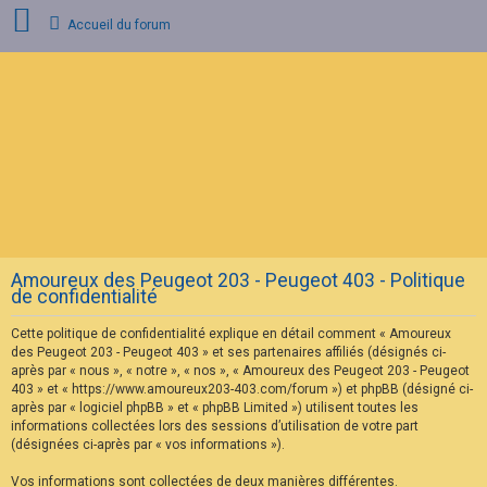
Accueil du forum
C
o
n
n
e
x
i
o
n
Amoureux des Peugeot 203 - Peugeot 403 - Politique
I
de confidentialité
n
s
Cette politique de confidentialité explique en détail comment « Amoureux
c
r
des Peugeot 203 - Peugeot 403 » et ses partenaires affiliés (désignés ci-
i
après par « nous », « notre », « nos », « Amoureux des Peugeot 203 - Peugeot
p
403 » et « https://www.amoureux203-403.com/forum ») et phpBB (désigné ci-
t
après par « logiciel phpBB » et « phpBB Limited ») utilisent toutes les
i
informations collectées lors des sessions d’utilisation de votre part
o
n
(désignées ci-après par « vos informations »).
Vos informations sont collectées de deux manières différentes.