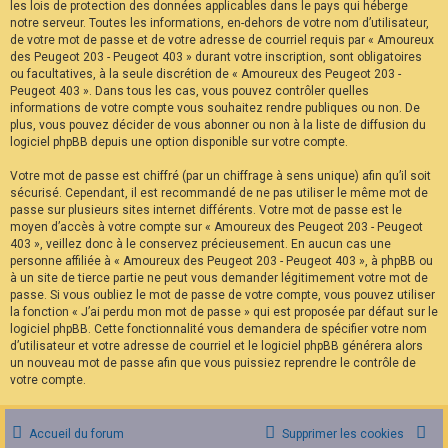
les lois de protection des données applicables dans le pays qui héberge
notre serveur. Toutes les informations, en-dehors de votre nom d’utilisateur,
de votre mot de passe et de votre adresse de courriel requis par « Amoureux
des Peugeot 203 - Peugeot 403 » durant votre inscription, sont obligatoires
ou facultatives, à la seule discrétion de « Amoureux des Peugeot 203 -
Peugeot 403 ». Dans tous les cas, vous pouvez contrôler quelles
informations de votre compte vous souhaitez rendre publiques ou non. De
plus, vous pouvez décider de vous abonner ou non à la liste de diffusion du
logiciel phpBB depuis une option disponible sur votre compte.
Votre mot de passe est chiffré (par un chiffrage à sens unique) afin qu’il soit
sécurisé. Cependant, il est recommandé de ne pas utiliser le même mot de
passe sur plusieurs sites internet différents. Votre mot de passe est le
moyen d’accès à votre compte sur « Amoureux des Peugeot 203 - Peugeot
403 », veillez donc à le conservez précieusement. En aucun cas une
personne affiliée à « Amoureux des Peugeot 203 - Peugeot 403 », à phpBB ou
à un site de tierce partie ne peut vous demander légitimement votre mot de
passe. Si vous oubliez le mot de passe de votre compte, vous pouvez utiliser
la fonction « J’ai perdu mon mot de passe » qui est proposée par défaut sur le
logiciel phpBB. Cette fonctionnalité vous demandera de spécifier votre nom
d’utilisateur et votre adresse de courriel et le logiciel phpBB générera alors
un nouveau mot de passe afin que vous puissiez reprendre le contrôle de
votre compte.
Accueil du forum
Supprimer les cookies