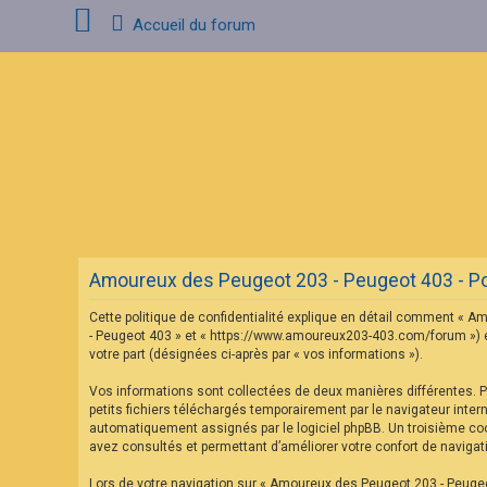
Accueil du forum
C
o
n
n
e
x
i
o
n
Amoureux des Peugeot 203 - Peugeot 403 - Poli
I
n
Cette politique de confidentialité explique en détail comment « Am
s
c
- Peugeot 403 » et « https://www.amoureux203-403.com/forum ») et p
r
votre part (désignées ci-après par « vos informations »).
i
p
Vos informations sont collectées de deux manières différentes. 
t
petits fichiers téléchargés temporairement par le navigateur inter
i
o
automatiquement assignés par le logiciel phpBB. Un troisième cook
n
avez consultés et permettant d’améliorer votre confort de navigatio
Lors de votre navigation sur « Amoureux des Peugeot 203 - Peuge