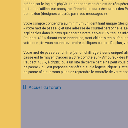
F
créées par le logiciel phpBB. La seconde manière est de récupére
A
en tant qu’utilisateur anonyme, l’inscription sur « Amoureux des P
Q
connexion (désignés ci-après par « vos messages »).
Votre compte contiendra au minimum un identifiant unique (désign
« votre mot de passe ») et une adresse de courriel personnelle. 
applicables dans le pays qui héberge notre serveur. Toutes les in
Peugeot 403 » durant votre inscription, sont obligatoires ou facu
votre compte vous souhaitez rendre publiques ou non. De plus, vou
Votre mot de passe est chiffré (par un chiffrage à sens unique) af
passe est le moyen d’accès à votre compte sur « Amoureux des Pe
Peugeot 403 », à phpBB ou à un site de tierce partie ne peut vous
de passe » qui est proposée par défaut sur le logiciel phpBB. Cett
de passe afin que vous puissiez reprendre le contrôle de votre co
Accueil du forum