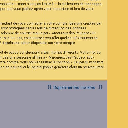
espondre — mais n’est pas limité à — la publication de messages
es que vous publiez après votre inscription et lors de votre
rmettant de vous connecter à votre compte (désigné ci-après par
 sont protégées par les lois de protection des données
re adresse de courriel requis par « Amoureux des Peugeot 203 -
ns tous les cas, vous pouvez contrôler quelles informations de
B depuis une option disponible sur votre compte.
t de passe sur plusieurs sites internet différents. Votre mot de
n cas une personne affiliée à « Amoureux des Peugeot 203 -
tre compte, vous pouvez utiliser la fonction « J’ai perdu mon mot
sse de courriel et le logiciel phpBB générera alors un nouveau mot
Supprimer les cookies