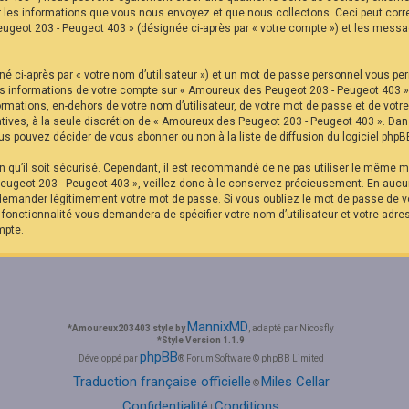
r les informations que vous nous envoyez et que nous collectons. Ceci peut corr
eugeot 203 - Peugeot 403 » (désignée ci-après par « votre compte ») et les messag
é ci-après par « votre nom d’utilisateur ») et un mot de passe personnel vous pe
Les informations de votre compte sur « Amoureux des Peugeot 203 - Peugeot 403 »
formations, en-dehors de votre nom d’utilisateur, de votre mot de passe et de vot
ltatives, à la seule discrétion de « Amoureux des Peugeot 203 - Peugeot 403 ». Da
s pouvez décider de vous abonner ou non à la liste de diffusion du logiciel phpB
in qu’il soit sécurisé. Cependant, il est recommandé de ne pas utiliser le même mo
ugeot 203 - Peugeot 403 », veillez donc à le conservez précieusement. En aucu
 demander légitimement votre mot de passe. Si vous oubliez le mot de passe de vo
e fonctionnalité vous demandera de spécifier votre nom d’utilisateur et votre adre
mpte.
MannixMD
*
Amoureux203403 style by
, adapté par Nicosfly
*
Style Version 1.1.9
phpBB
Développé par
® Forum Software © phpBB Limited
Traduction française officielle
Miles Cellar
©
Confidentialité
Conditions
|