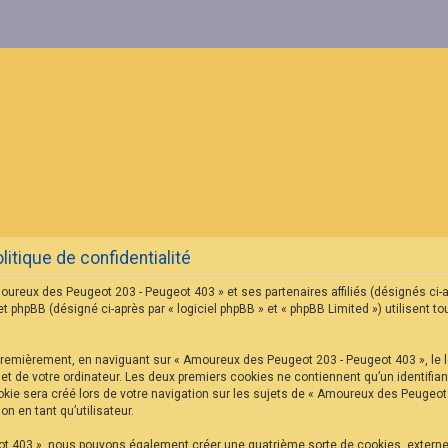
tique de confidentialité
oureux des Peugeot 203 - Peugeot 403 » et ses partenaires affiliés (désignés ci-
hpBB (désigné ci-après par « logiciel phpBB » et « phpBB Limited ») utilisent tou
Premièrement, en naviguant sur « Amoureux des Peugeot 203 - Peugeot 403 », le l
net de votre ordinateur. Les deux premiers cookies ne contiennent qu’un identifian
ie sera créé lors de votre navigation sur les sujets de « Amoureux des Peugeot 2
n en tant qu’utilisateur.
ot 403 », nous pouvons également créer une quatrième sorte de cookies, extern