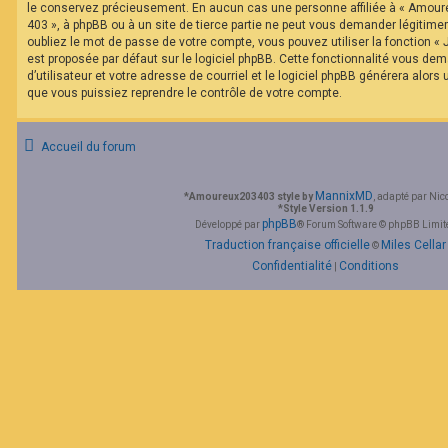
le conservez précieusement. En aucun cas une personne affiliée à « Amour
403 », à phpBB ou à un site de tierce partie ne peut vous demander légitim
oubliez le mot de passe de votre compte, vous pouvez utiliser la fonction «
est proposée par défaut sur le logiciel phpBB. Cette fonctionnalité vous de
d’utilisateur et votre adresse de courriel et le logiciel phpBB générera alor
que vous puissiez reprendre le contrôle de votre compte.
Accueil du forum
MannixMD
*
Amoureux203403 style by
, adapté par Nic
*
Style Version 1.1.9
phpBB
Développé par
® Forum Software © phpBB Limit
Traduction française officielle
Miles Cellar
©
Confidentialité
Conditions
|