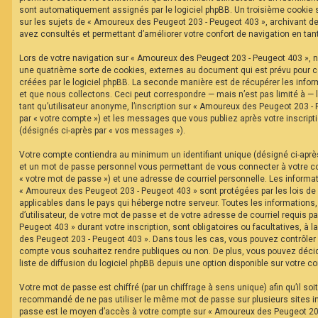
F
sont automatiquement assignés par le logiciel phpBB. Un troisième cookie s
A
sur les sujets de « Amoureux des Peugeot 203 - Peugeot 403 », archivant de 
Q
avez consultés et permettant d’améliorer votre confort de navigation en tant 
Lors de votre navigation sur « Amoureux des Peugeot 203 - Peugeot 403 »,
une quatrième sorte de cookies, externes au document qui est prévu pour 
créées par le logiciel phpBB. La seconde manière est de récupérer les inf
et que nous collectons. Ceci peut correspondre — mais n’est pas limité à —
tant qu’utilisateur anonyme, l’inscription sur « Amoureux des Peugeot 203 -
par « votre compte ») et les messages que vous publiez après votre inscripti
(désignés ci-après par « vos messages »).
Votre compte contiendra au minimum un identifiant unique (désigné ci-après 
et un mot de passe personnel vous permettant de vous connecter à votre c
« votre mot de passe ») et une adresse de courriel personnelle. Les informa
« Amoureux des Peugeot 203 - Peugeot 403 » sont protégées par les lois de
applicables dans le pays qui héberge notre serveur. Toutes les informations
d’utilisateur, de votre mot de passe et de votre adresse de courriel requis 
Peugeot 403 » durant votre inscription, sont obligatoires ou facultatives, à 
des Peugeot 203 - Peugeot 403 ». Dans tous les cas, vous pouvez contrôler 
compte vous souhaitez rendre publiques ou non. De plus, vous pouvez décid
liste de diffusion du logiciel phpBB depuis une option disponible sur votre c
Votre mot de passe est chiffré (par un chiffrage à sens unique) afin qu’il soi
recommandé de ne pas utiliser le même mot de passe sur plusieurs sites int
passe est le moyen d’accès à votre compte sur « Amoureux des Peugeot 203