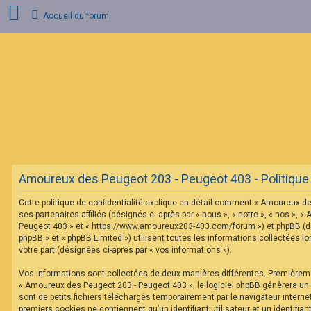
Accueil du forum
C
o
n
n
e
x
i
o
n
Amoureux des Peugeot 203 - Peugeot 403 - Politique d
I
n
Cette politique de confidentialité explique en détail comment « Amoureux d
s
c
ses partenaires affiliés (désignés ci-après par « nous », « notre », « nos »,
r
Peugeot 403 » et « https://www.amoureux203-403.com/forum ») et phpBB (dés
i
phpBB » et « phpBB Limited ») utilisent toutes les informations collectées lo
p
votre part (désignées ci-après par « vos informations »).
t
i
o
Vos informations sont collectées de deux manières différentes. Premièrem
n
« Amoureux des Peugeot 203 - Peugeot 403 », le logiciel phpBB génèrera un
sont de petits fichiers téléchargés temporairement par le navigateur interne
premiers cookies ne contiennent qu’un identifiant utilisateur et un identifi