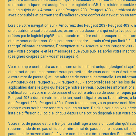
sont automatiquement assignés par le logiciel phpBB. Un troisième cookie s
sur les sujets de « Amoureux des Peugeot 203 - Peugeot 403 », archivant de 
F
avez consultés et permettant d’améliorer votre confort de navigation en tant 
A
Q
Lors de votre navigation sur « Amoureux des Peugeot 203 - Peugeot 403 »,
une quatrième sorte de cookies, externes au document qui est prévu pour 
créées par le logiciel phpBB. La seconde manière est de récupérer les inf
et que nous collectons. Ceci peut correspondre — mais n’est pas limité à —
tant qu’utilisateur anonyme, l’inscription sur « Amoureux des Peugeot 203 -
par « votre compte ») et les messages que vous publiez après votre inscripti
(désignés ci-après par « vos messages »).
Votre compte contiendra au minimum un identifiant unique (désigné ci-après 
et un mot de passe personnel vous permettant de vous connecter à votre c
« votre mot de passe ») et une adresse de courriel personnelle. Les informa
« Amoureux des Peugeot 203 - Peugeot 403 » sont protégées par les lois de
applicables dans le pays qui héberge notre serveur. Toutes les informations
d’utilisateur, de votre mot de passe et de votre adresse de courriel requis 
Peugeot 403 » durant votre inscription, sont obligatoires ou facultatives, à 
des Peugeot 203 - Peugeot 403 ». Dans tous les cas, vous pouvez contrôler 
compte vous souhaitez rendre publiques ou non. De plus, vous pouvez décid
liste de diffusion du logiciel phpBB depuis une option disponible sur votre c
Votre mot de passe est chiffré (par un chiffrage à sens unique) afin qu’il soi
recommandé de ne pas utiliser le même mot de passe sur plusieurs sites int
passe est le moyen d’accès à votre compte sur « Amoureux des Peugeot 203