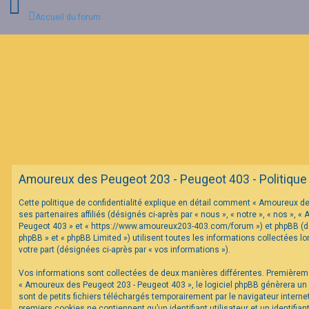
Accueil du forum
C
o
n
n
e
x
i
o
n
Amoureux des Peugeot 203 - Peugeot 403 - Politique d
I
Cette politique de confidentialité explique en détail comment « Amoureux d
n
ses partenaires affiliés (désignés ci-après par « nous », « notre », « nos »,
s
c
Peugeot 403 » et « https://www.amoureux203-403.com/forum ») et phpBB (dés
r
phpBB » et « phpBB Limited ») utilisent toutes les informations collectées lo
i
votre part (désignées ci-après par « vos informations »).
p
t
Vos informations sont collectées de deux manières différentes. Premièrem
i
o
« Amoureux des Peugeot 203 - Peugeot 403 », le logiciel phpBB génèrera un
n
sont de petits fichiers téléchargés temporairement par le navigateur interne
premiers cookies ne contiennent qu’un identifiant utilisateur et un identifi