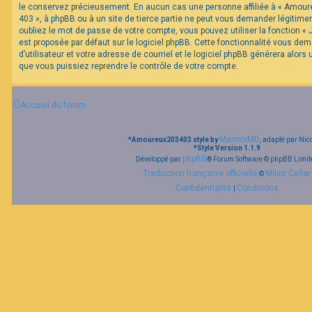
le conservez précieusement. En aucun cas une personne affiliée à « Amour
403 », à phpBB ou à un site de tierce partie ne peut vous demander légitim
oubliez le mot de passe de votre compte, vous pouvez utiliser la fonction «
est proposée par défaut sur le logiciel phpBB. Cette fonctionnalité vous de
d’utilisateur et votre adresse de courriel et le logiciel phpBB générera alor
que vous puissiez reprendre le contrôle de votre compte.
Accueil du forum
MannixMD
*
Amoureux203403 style by
, adapté par Nic
*
Style Version 1.1.9
phpBB
Développé par
® Forum Software © phpBB Limit
Traduction française officielle
Miles Cellar
©
Confidentialité
Conditions
|