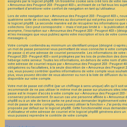
assignés par le logiciel phpBB. Un troisième cookie sera créé lors de votre nav
« Amoureux des Peugeot 203 - Peugeot 403 », archivant de ce fait tous les suje
permettant d’améliorer votre confort de navigation en tant qu’utilisateur.
F
A
Lors de votre navigation sur « Amoureux des Peugeot 203 - Peugeot 403 », no
Q
quatrième sorte de cookies, externes au document qui est prévu pour couvrir
le logiciel phpBB. La seconde manière est de récupérer les informations que
collectons. Ceci peut correspondre — mais n’est pas limité à — la publication 
anonyme, l’inscription sur « Amoureux des Peugeot 203 - Peugeot 403 » (désign
et les messages que vous publiez après votre inscription et lors de votre conn
messages »).
Votre compte contiendra au minimum un identifiant unique (désigné ci-après par
un mot de passe personnel vous permettant de vous connecter à votre compte 
de passe ») et une adresse de courriel personnelle. Les informations de votr
Peugeot 203 - Peugeot 403 » sont protégées par les lois de protection des don
héberge notre serveur. Toutes les informations, en-dehors de votre nom d’utili
votre adresse de courriel requis par « Amoureux des Peugeot 203 - Peugeot 403 
obligatoires ou facultatives, à la seule discrétion de « Amoureux des Peugeot 2
cas, vous pouvez contrôler quelles informations de votre compte vous souhai
plus, vous pouvez décider de vous abonner ou non à la liste de diffusion du l
disponible sur votre compte.
Votre mot de passe est chiffré (par un chiffrage à sens unique) afin qu’il soit s
recommandé de ne pas utiliser le même mot de passe sur plusieurs sites inter
passe est le moyen d’accès à votre compte sur « Amoureux des Peugeot 203 - P
conservez précieusement. En aucun cas une personne affiliée à « Amoureux d
phpBB ou à un site de tierce partie ne peut vous demander légitimement votre 
mot de passe de votre compte, vous pouvez utiliser la fonction « J’ai perdu m
proposée par défaut sur le logiciel phpBB. Cette fonctionnalité vous demander
d’utilisateur et votre adresse de courriel et le logiciel phpBB générera alors 
vous puissiez reprendre le contrôle de votre compte.