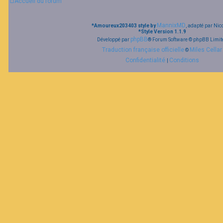
Accueil du forum
MannixMD
*
Amoureux203403 style by
, adapté par Nic
*
Style Version 1.1.9
phpBB
Développé par
® Forum Software © phpBB Limit
Traduction française officielle
Miles Cellar
©
Confidentialité
Conditions
|