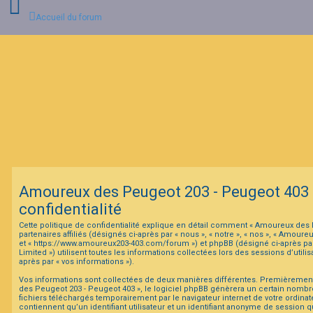
Accueil du forum
C
o
n
n
e
x
i
o
n
Amoureux des Peugeot 203 - Peugeot 403 -
I
confidentialité
n
s
Cette politique de confidentialité explique en détail comment « Amoureux des 
c
partenaires affiliés (désignés ci-après par « nous », « notre », « nos », « Amou
r
et « https://www.amoureux203-403.com/forum ») et phpBB (désigné ci-après par
i
Limited ») utilisent toutes les informations collectées lors des sessions d’utilis
p
après par « vos informations »).
t
i
Vos informations sont collectées de deux manières différentes. Premièremen
o
des Peugeot 203 - Peugeot 403 », le logiciel phpBB génèrera un certain nombre
n
fichiers téléchargés temporairement par le navigateur internet de votre ordina
contiennent qu’un identifiant utilisateur et un identifiant anonyme de session