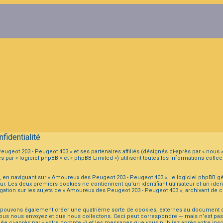
fidentialité
ugeot 203 - Peugeot 403 » et ses partenaires affiliés (désignés ci-après par « nous 
ar « logiciel phpBB » et « phpBB Limited ») utilisent toutes les informations collect
 en naviguant sur « Amoureux des Peugeot 203 - Peugeot 403 », le logiciel phpBB gé
eur. Les deux premiers cookies ne contiennent qu’un identifiant utilisateur et un i
igation sur les sujets de « Amoureux des Peugeot 203 - Peugeot 403 », archivant de ce
s pouvons également créer une quatrième sorte de cookies, externes au document q
ous nous envoyez et que nous collectons. Ceci peut correspondre — mais n’est pas li
e ci-après par « votre compte ») et les messages que vous publiez après votre inscr