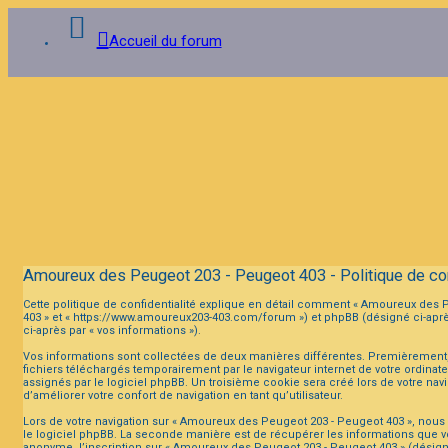
Accueil du forum
Connexion
Inscription
FAQ
Amoureux des Peugeot 203 - Peugeot 403 - Politique de con
Cette politique de confidentialité explique en détail comment « Amoureux des Pe
403 » et « https://www.amoureux203-403.com/forum ») et phpBB (désigné ci-après p
ci-après par « vos informations »).
Vos informations sont collectées de deux manières différentes. Premièrement,
fichiers téléchargés temporairement par le navigateur internet de votre ordinat
assignés par le logiciel phpBB. Un troisième cookie sera créé lors de votre nav
d’améliorer votre confort de navigation en tant qu’utilisateur.
Lors de votre navigation sur « Amoureux des Peugeot 203 - Peugeot 403 », nou
le logiciel phpBB. La seconde manière est de récupérer les informations que v
anonyme, l’inscription sur « Amoureux des Peugeot 203 - Peugeot 403 » (désigné