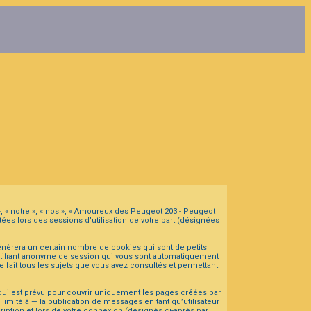
», « notre », « nos », « Amoureux des Peugeot 203 - Peugeot
ées lors des sessions d’utilisation de votre part (désignées
nèrera un certain nombre de cookies qui sont de petits
dentifiant anonyme de session qui vous sont automatiquement
 fait tous les sujets que vous avez consultés et permettant
ui est prévu pour couvrir uniquement les pages créées par
mité à — la publication de messages en tant qu’utilisateur
iption et lors de votre connexion (désignés ci-après par