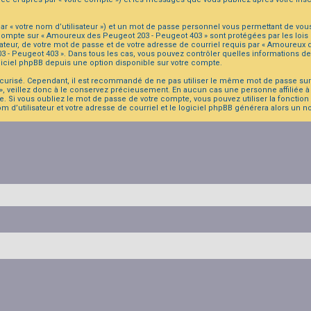
r « votre nom d’utilisateur ») et un mot de passe personnel vous permettant de vou
 compte sur « Amoureux des Peugeot 203 - Peugeot 403 » sont protégées par les lois
ateur, de votre mot de passe et de votre adresse de courriel requis par « Amoureux d
203 - Peugeot 403 ». Dans tous les cas, vous pouvez contrôler quelles informations
giciel phpBB depuis une option disponible sur votre compte.
sécurisé. Cependant, il est recommandé de ne pas utiliser le même mot de passe sur p
 veillez donc à le conservez précieusement. En aucun cas une personne affiliée à
. Si vous oubliez le mot de passe de votre compte, vous pouvez utiliser la fonction
om d’utilisateur et votre adresse de courriel et le logiciel phpBB générera alors un