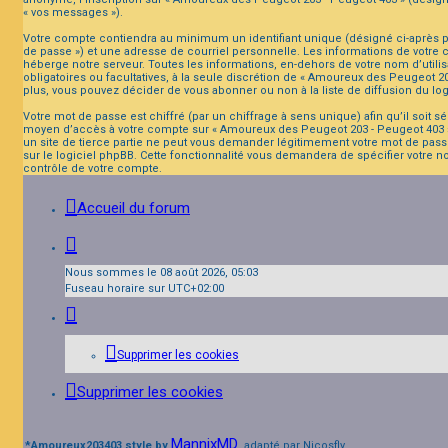
« vos messages »).
Votre compte contiendra au minimum un identifiant unique (désigné ci-après pa
de passe ») et une adresse de courriel personnelle. Les informations de votre
héberge notre serveur. Toutes les informations, en-dehors de votre nom d’utilis
obligatoires ou facultatives, à la seule discrétion de « Amoureux des Peugeot 
plus, vous pouvez décider de vous abonner ou non à la liste de diffusion du lo
Votre mot de passe est chiffré (par un chiffrage à sens unique) afin qu’il soit 
moyen d’accès à votre compte sur « Amoureux des Peugeot 203 - Peugeot 403 »,
un site de tierce partie ne peut vous demander légitimement votre mot de passe
sur le logiciel phpBB. Cette fonctionnalité vous demandera de spécifier votre n
contrôle de votre compte.
Accueil du forum
Nous sommes le 08 août 2026, 05:03
Fuseau horaire sur
UTC+02:00
Supprimer les cookies
Supprimer les cookies
MannixMD
*
Amoureux203403 style by
, adapté par Nicosfly