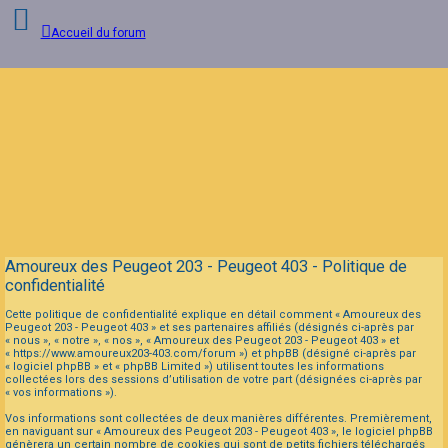
Accueil du forum
Connexion
Inscription
FAQ
Amoureux des Peugeot 203 - Peugeot 403 - Politique de
confidentialité
Cette politique de confidentialité explique en détail comment « Amoureux des
Peugeot 203 - Peugeot 403 » et ses partenaires affiliés (désignés ci-après par
« nous », « notre », « nos », « Amoureux des Peugeot 203 - Peugeot 403 » et
« https://www.amoureux203-403.com/forum ») et phpBB (désigné ci-après par
« logiciel phpBB » et « phpBB Limited ») utilisent toutes les informations
collectées lors des sessions d’utilisation de votre part (désignées ci-après par
« vos informations »).
Vos informations sont collectées de deux manières différentes. Premièrement,
en naviguant sur « Amoureux des Peugeot 203 - Peugeot 403 », le logiciel phpBB
génèrera un certain nombre de cookies qui sont de petits fichiers téléchargés