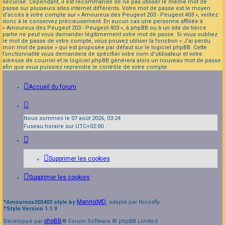
sécurisé. Cependant, il est recommandé de ne pas utiliser le même mot de
passe sur plusieurs sites internet différents. Votre mot de passe est le moyen
d’accès à votre compte sur « Amoureux des Peugeot 203 - Peugeot 403 », veillez
donc à le conservez précieusement. En aucun cas une personne affiliée à
« Amoureux des Peugeot 203 - Peugeot 403 », à phpBB ou à un site de tierce
partie ne peut vous demander légitimement votre mot de passe. Si vous oubliez
le mot de passe de votre compte, vous pouvez utiliser la fonction « J’ai perdu
mon mot de passe » qui est proposée par défaut sur le logiciel phpBB. Cette
fonctionnalité vous demandera de spécifier votre nom d’utilisateur et votre
adresse de courriel et le logiciel phpBB générera alors un nouveau mot de passe
afin que vous puissiez reprendre le contrôle de votre compte.
Accueil du forum
Nous sommes le 07 août 2026, 03:24
Fuseau horaire sur
UTC+02:00
Supprimer les cookies
Supprimer les cookies
MannixMD
*
Amoureux203403 style by
, adapté par Nicosfly
*
Style Version 1.1.9
phpBB
Développé par
® Forum Software © phpBB Limited