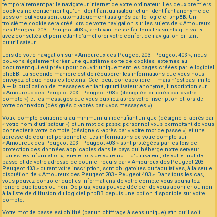
temporairement par le navigateur internet de votre ordinateur. Les deux premiers
cookies ne contiennent qu’un identifiant utilisateur et un identifiant anonyme de
session qui vous sont automatiquement assignés par le logiciel phpBB. Un
troisième cookie sera créé lors de votre navigation sur les sujets de « Amoureux
des Peugeot 203 - Peugeot 403 », archivant de ce fait tous les sujets que vous
avez consultés et permettant d’améliorer votre confort de navigation en tant
qu’utilisateur.
Lors de votre navigation sur « Amoureux des Peugeot 203 - Peugeot 403 », nous
pouvons également créer une quatrième sorte de cookies, externes au
document qui est prévu pour couvrir uniquement les pages créées par le logiciel
phpBB. La seconde manière est de récupérer les informations que vous nous
envoyez et que nous collectons. Ceci peut correspondre — mais n’est pas limité
à — la publication de messages en tant qu’utilisateur anonyme, l’inscription sur
« Amoureux des Peugeot 203 - Peugeot 403 » (désignée ci-après par « votre
compte ») et les messages que vous publiez après votre inscription et lors de
votre connexion (désignés ci-après par « vos messages »).
Votre compte contiendra au minimum un identifiant unique (désigné ci-après par
« votre nom d’utilisateur ») et un mot de passe personnel vous permettant de vous
connecter à votre compte (désigné ci-après par « votre mot de passe ») et une
adresse de courriel personnelle. Les informations de votre compte sur
« Amoureux des Peugeot 203 - Peugeot 403 » sont protégées par les lois de
protection des données applicables dans le pays qui héberge notre serveur.
Toutes les informations, en-dehors de votre nom d’utilisateur, de votre mot de
passe et de votre adresse de courriel requis par « Amoureux des Peugeot 203 -
Peugeot 403 » durant votre inscription, sont obligatoires ou facultatives, à la seule
discrétion de « Amoureux des Peugeot 203 - Peugeot 403 ». Dans tous les cas,
vous pouvez contrôler quelles informations de votre compte vous souhaitez
rendre publiques ou non. De plus, vous pouvez décider de vous abonner ou non
à la liste de diffusion du logiciel phpBB depuis une option disponible sur votre
compte.
Votre mot de passe est chiffré (par un chiffrage à sens unique) afin qu’il soit