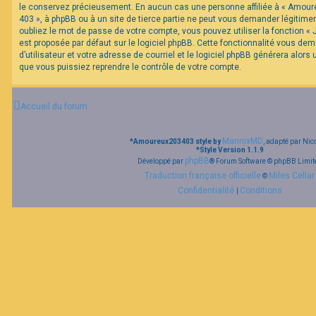
le conservez précieusement. En aucun cas une personne affiliée à « Amour
403 », à phpBB ou à un site de tierce partie ne peut vous demander légitim
oubliez le mot de passe de votre compte, vous pouvez utiliser la fonction «
est proposée par défaut sur le logiciel phpBB. Cette fonctionnalité vous de
d’utilisateur et votre adresse de courriel et le logiciel phpBB générera alor
que vous puissiez reprendre le contrôle de votre compte.
Accueil du forum
MannixMD
*
Amoureux203403 style by
, adapté par Nic
*
Style Version 1.1.9
phpBB
Développé par
® Forum Software © phpBB Limit
Traduction française officielle
Miles Cellar
©
Confidentialité
Conditions
|