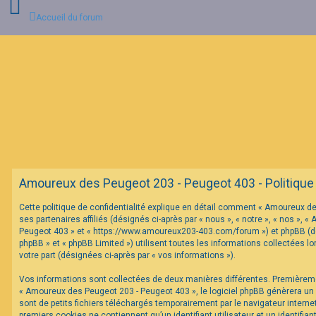
Accueil du forum
C
o
n
n
e
x
i
o
n
Amoureux des Peugeot 203 - Peugeot 403 - Politique d
I
Cette politique de confidentialité explique en détail comment « Amoureux d
n
ses partenaires affiliés (désignés ci-après par « nous », « notre », « nos »,
s
c
Peugeot 403 » et « https://www.amoureux203-403.com/forum ») et phpBB (dés
r
phpBB » et « phpBB Limited ») utilisent toutes les informations collectées lo
i
votre part (désignées ci-après par « vos informations »).
p
t
Vos informations sont collectées de deux manières différentes. Premièrem
i
o
« Amoureux des Peugeot 203 - Peugeot 403 », le logiciel phpBB génèrera un
n
sont de petits fichiers téléchargés temporairement par le navigateur interne
premiers cookies ne contiennent qu’un identifiant utilisateur et un identifi