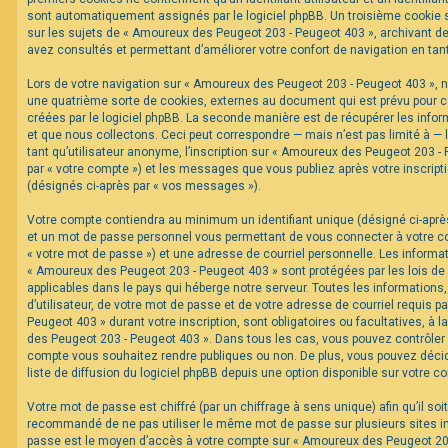
sont automatiquement assignés par le logiciel phpBB. Un troisième cookie s
sur les sujets de « Amoureux des Peugeot 203 - Peugeot 403 », archivant de 
F
avez consultés et permettant d’améliorer votre confort de navigation en tant 
A
Q
Lors de votre navigation sur « Amoureux des Peugeot 203 - Peugeot 403 »,
une quatrième sorte de cookies, externes au document qui est prévu pour 
créées par le logiciel phpBB. La seconde manière est de récupérer les inf
et que nous collectons. Ceci peut correspondre — mais n’est pas limité à —
tant qu’utilisateur anonyme, l’inscription sur « Amoureux des Peugeot 203 -
par « votre compte ») et les messages que vous publiez après votre inscripti
(désignés ci-après par « vos messages »).
Votre compte contiendra au minimum un identifiant unique (désigné ci-après 
et un mot de passe personnel vous permettant de vous connecter à votre c
« votre mot de passe ») et une adresse de courriel personnelle. Les informa
« Amoureux des Peugeot 203 - Peugeot 403 » sont protégées par les lois de
applicables dans le pays qui héberge notre serveur. Toutes les informations
d’utilisateur, de votre mot de passe et de votre adresse de courriel requis 
Peugeot 403 » durant votre inscription, sont obligatoires ou facultatives, à 
des Peugeot 203 - Peugeot 403 ». Dans tous les cas, vous pouvez contrôler 
compte vous souhaitez rendre publiques ou non. De plus, vous pouvez décid
liste de diffusion du logiciel phpBB depuis une option disponible sur votre c
Votre mot de passe est chiffré (par un chiffrage à sens unique) afin qu’il soi
recommandé de ne pas utiliser le même mot de passe sur plusieurs sites int
passe est le moyen d’accès à votre compte sur « Amoureux des Peugeot 203