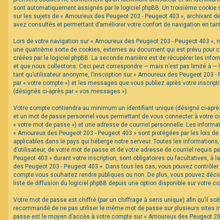
sont automatiquement assignés par le logiciel phpBB. Un troisième cookie s
sur les sujets de « Amoureux des Peugeot 203 - Peugeot 403 », archivant de 
F
avez consultés et permettant d’améliorer votre confort de navigation en tant 
A
Q
Lors de votre navigation sur « Amoureux des Peugeot 203 - Peugeot 403 »,
une quatrième sorte de cookies, externes au document qui est prévu pour 
créées par le logiciel phpBB. La seconde manière est de récupérer les inf
et que nous collectons. Ceci peut correspondre — mais n’est pas limité à —
tant qu’utilisateur anonyme, l’inscription sur « Amoureux des Peugeot 203 -
par « votre compte ») et les messages que vous publiez après votre inscripti
(désignés ci-après par « vos messages »).
Votre compte contiendra au minimum un identifiant unique (désigné ci-après 
et un mot de passe personnel vous permettant de vous connecter à votre c
« votre mot de passe ») et une adresse de courriel personnelle. Les informa
« Amoureux des Peugeot 203 - Peugeot 403 » sont protégées par les lois de
applicables dans le pays qui héberge notre serveur. Toutes les informations
d’utilisateur, de votre mot de passe et de votre adresse de courriel requis 
Peugeot 403 » durant votre inscription, sont obligatoires ou facultatives, à 
des Peugeot 203 - Peugeot 403 ». Dans tous les cas, vous pouvez contrôler 
compte vous souhaitez rendre publiques ou non. De plus, vous pouvez décid
liste de diffusion du logiciel phpBB depuis une option disponible sur votre c
Votre mot de passe est chiffré (par un chiffrage à sens unique) afin qu’il soi
recommandé de ne pas utiliser le même mot de passe sur plusieurs sites int
passe est le moyen d’accès à votre compte sur « Amoureux des Peugeot 203