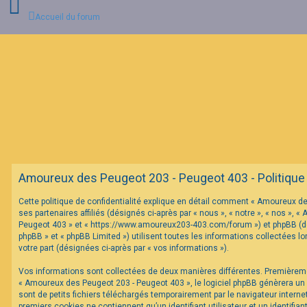
Accueil du forum
C
o
n
n
e
x
i
o
n
Amoureux des Peugeot 203 - Peugeot 403 - Politique d
I
Cette politique de confidentialité explique en détail comment « Amoureux d
n
ses partenaires affiliés (désignés ci-après par « nous », « notre », « nos »,
s
c
Peugeot 403 » et « https://www.amoureux203-403.com/forum ») et phpBB (dés
r
phpBB » et « phpBB Limited ») utilisent toutes les informations collectées lo
i
votre part (désignées ci-après par « vos informations »).
p
t
Vos informations sont collectées de deux manières différentes. Premièrem
i
o
« Amoureux des Peugeot 203 - Peugeot 403 », le logiciel phpBB génèrera un
n
sont de petits fichiers téléchargés temporairement par le navigateur interne
premiers cookies ne contiennent qu’un identifiant utilisateur et un identifi