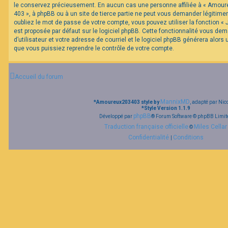
le conservez précieusement. En aucun cas une personne affiliée à « Amour
403 », à phpBB ou à un site de tierce partie ne peut vous demander légitim
oubliez le mot de passe de votre compte, vous pouvez utiliser la fonction «
est proposée par défaut sur le logiciel phpBB. Cette fonctionnalité vous de
d’utilisateur et votre adresse de courriel et le logiciel phpBB générera alor
que vous puissiez reprendre le contrôle de votre compte.
Accueil du forum
MannixMD
*
Amoureux203403 style by
, adapté par Nic
*
Style Version 1.1.9
phpBB
Développé par
® Forum Software © phpBB Limit
Traduction française officielle
Miles Cellar
©
Confidentialité
Conditions
|