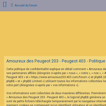
Accueil du forum
C
o
n
n
e
x
i
o
n
Amoureux des Peugeot 203 - Peugeot 403 - Politique d
I
n
Cette politique de confidentialité explique en détail comment « Amoureux d
s
c
ses partenaires affiliés (désignés ci-après par « nous », « notre », « nos »,
r
Peugeot 403 » et « https://www.amoureux203-403.com/forum ») et phpBB (dés
i
phpBB » et « phpBB Limited ») utilisent toutes les informations collectées lo
p
votre part (désignées ci-après par « vos informations »).
t
i
o
Vos informations sont collectées de deux manières différentes. Premièrem
n
« Amoureux des Peugeot 203 - Peugeot 403 », le logiciel phpBB génèrera un
sont de petits fichiers téléchargés temporairement par le navigateur interne
premiers cookies ne contiennent qu’un identifiant utilisateur et un identifi