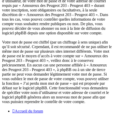
d’utilisateur, de votre mot de passe et de votre adresse de courriel
requis par « Amoureux des Peugeot 203 - Peugeot 403 » durant
votre inscription, sont obligatoires ou facultatives, à la seule
discrétion de « Amoureux des Peugeot 203 - Peugeot 403 ». Dans
tous les cas, vous pouvez contrôler quelles informations de votre
compte vous souhaitez rendre publiques ou non. De plus, vous
pouvez décider de vous abonner ou non à la liste de diffusion du
logiciel phpBB depuis une option disponible sur votre compte.
Votre mot de passe est chiffré (par un chiffrage à sens unique) afin
qu’il soit sécurisé. Cependant, il est recommandé de ne pas utiliser le
même mot de passe sur plusieurs sites internet différents. Votre mot
de passe est le moyen d’accès à votre compte sur « Amoureux des
Peugeot 203 - Peugeot 403 », veillez donc à le conservez
précieusement. En aucun cas une personne affiliée à « Amoureux
des Peugeot 203 - Peugeot 403 », à phpBB ou à un site de tierce
partie ne peut vous demander légitimement votre mot de passe. Si
vous oubliez le mot de passe de votre compte, vous pouvez utiliser
la fonction « J’ai perdu mon mot de passe » qui est proposée par
défaut sur le logiciel phpBB. Cette fonctionnalité vous demandera
de spécifier votre nom d’utilisateur et votre adresse de courriel et le
logiciel phpBB générera alors un nouveau mot de passe afin que
vous puissiez reprendre le contrôle de votre compte.
Accueil du forum