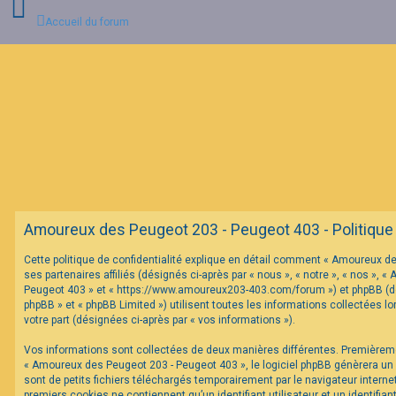
Accueil du forum
C
o
n
n
e
x
i
o
n
Amoureux des Peugeot 203 - Peugeot 403 - Politique d
I
Cette politique de confidentialité explique en détail comment « Amoureux d
n
ses partenaires affiliés (désignés ci-après par « nous », « notre », « nos »,
s
c
Peugeot 403 » et « https://www.amoureux203-403.com/forum ») et phpBB (dés
r
phpBB » et « phpBB Limited ») utilisent toutes les informations collectées lo
i
votre part (désignées ci-après par « vos informations »).
p
t
Vos informations sont collectées de deux manières différentes. Premièrem
i
o
« Amoureux des Peugeot 203 - Peugeot 403 », le logiciel phpBB génèrera un
n
sont de petits fichiers téléchargés temporairement par le navigateur interne
premiers cookies ne contiennent qu’un identifiant utilisateur et un identifi