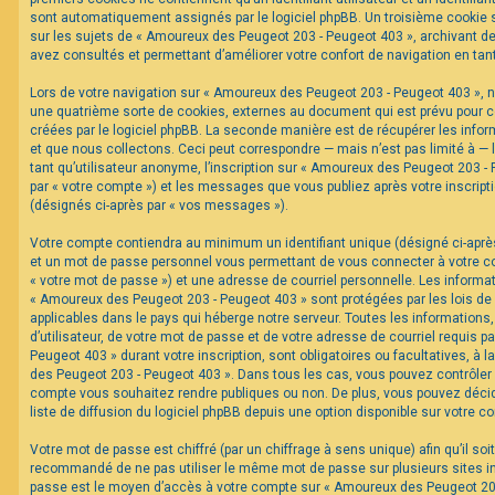
sont automatiquement assignés par le logiciel phpBB. Un troisième cookie s
sur les sujets de « Amoureux des Peugeot 203 - Peugeot 403 », archivant de 
F
avez consultés et permettant d’améliorer votre confort de navigation en tant 
A
Q
Lors de votre navigation sur « Amoureux des Peugeot 203 - Peugeot 403 »,
une quatrième sorte de cookies, externes au document qui est prévu pour 
créées par le logiciel phpBB. La seconde manière est de récupérer les inf
et que nous collectons. Ceci peut correspondre — mais n’est pas limité à —
tant qu’utilisateur anonyme, l’inscription sur « Amoureux des Peugeot 203 -
par « votre compte ») et les messages que vous publiez après votre inscripti
(désignés ci-après par « vos messages »).
Votre compte contiendra au minimum un identifiant unique (désigné ci-après 
et un mot de passe personnel vous permettant de vous connecter à votre c
« votre mot de passe ») et une adresse de courriel personnelle. Les informa
« Amoureux des Peugeot 203 - Peugeot 403 » sont protégées par les lois de
applicables dans le pays qui héberge notre serveur. Toutes les informations
d’utilisateur, de votre mot de passe et de votre adresse de courriel requis 
Peugeot 403 » durant votre inscription, sont obligatoires ou facultatives, à 
des Peugeot 203 - Peugeot 403 ». Dans tous les cas, vous pouvez contrôler 
compte vous souhaitez rendre publiques ou non. De plus, vous pouvez décid
liste de diffusion du logiciel phpBB depuis une option disponible sur votre c
Votre mot de passe est chiffré (par un chiffrage à sens unique) afin qu’il soi
recommandé de ne pas utiliser le même mot de passe sur plusieurs sites int
passe est le moyen d’accès à votre compte sur « Amoureux des Peugeot 203