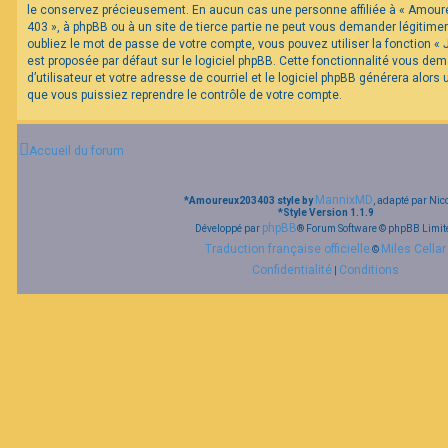
le conservez précieusement. En aucun cas une personne affiliée à « Amour
403 », à phpBB ou à un site de tierce partie ne peut vous demander légitim
oubliez le mot de passe de votre compte, vous pouvez utiliser la fonction «
est proposée par défaut sur le logiciel phpBB. Cette fonctionnalité vous de
d’utilisateur et votre adresse de courriel et le logiciel phpBB générera alor
que vous puissiez reprendre le contrôle de votre compte.
Accueil du forum
MannixMD
*
Amoureux203403 style by
, adapté par Nic
*
Style Version 1.1.9
phpBB
Développé par
® Forum Software © phpBB Limit
Traduction française officielle
Miles Cellar
©
Confidentialité
Conditions
|