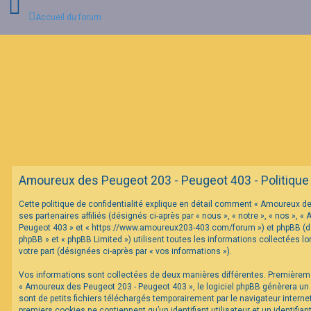
Accueil du forum
C
o
n
n
e
x
i
o
n
Amoureux des Peugeot 203 - Peugeot 403 - Politique d
I
Cette politique de confidentialité explique en détail comment « Amoureux d
n
ses partenaires affiliés (désignés ci-après par « nous », « notre », « nos »,
s
c
Peugeot 403 » et « https://www.amoureux203-403.com/forum ») et phpBB (dés
r
phpBB » et « phpBB Limited ») utilisent toutes les informations collectées lo
i
votre part (désignées ci-après par « vos informations »).
p
t
Vos informations sont collectées de deux manières différentes. Premièrem
i
o
« Amoureux des Peugeot 203 - Peugeot 403 », le logiciel phpBB génèrera un
n
sont de petits fichiers téléchargés temporairement par le navigateur interne
premiers cookies ne contiennent qu’un identifiant utilisateur et un identifi