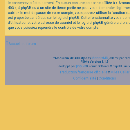
le conservez précieusement. En aucun cas une personne affiliée à « Amour
403 », à phpBB ou à un site de tierce partie ne peut vous demander légitim
oubliez le mot de passe de votre compte, vous pouvez utiliser la fonction «
est proposée par défaut sur le logiciel phpBB. Cette fonctionnalité vous de
d’utilisateur et votre adresse de courriel et le logiciel phpBB générera alor
que vous puissiez reprendre le contrôle de votre compte.
Accueil du forum
MannixMD
*
Amoureux203403 style by
, adapté par Nic
*
Style Version 1.1.9
phpBB
Développé par
® Forum Software © phpBB Limit
Traduction française officielle
Miles Cellar
©
Confidentialité
Conditions
|