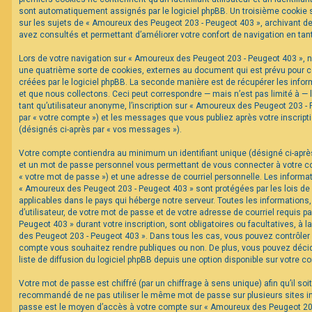
sont automatiquement assignés par le logiciel phpBB. Un troisième cookie s
sur les sujets de « Amoureux des Peugeot 203 - Peugeot 403 », archivant de 
F
avez consultés et permettant d’améliorer votre confort de navigation en tant 
A
Q
Lors de votre navigation sur « Amoureux des Peugeot 203 - Peugeot 403 »,
une quatrième sorte de cookies, externes au document qui est prévu pour 
créées par le logiciel phpBB. La seconde manière est de récupérer les inf
et que nous collectons. Ceci peut correspondre — mais n’est pas limité à —
tant qu’utilisateur anonyme, l’inscription sur « Amoureux des Peugeot 203 -
par « votre compte ») et les messages que vous publiez après votre inscripti
(désignés ci-après par « vos messages »).
Votre compte contiendra au minimum un identifiant unique (désigné ci-après 
et un mot de passe personnel vous permettant de vous connecter à votre c
« votre mot de passe ») et une adresse de courriel personnelle. Les informa
« Amoureux des Peugeot 203 - Peugeot 403 » sont protégées par les lois de
applicables dans le pays qui héberge notre serveur. Toutes les informations
d’utilisateur, de votre mot de passe et de votre adresse de courriel requis 
Peugeot 403 » durant votre inscription, sont obligatoires ou facultatives, à 
des Peugeot 203 - Peugeot 403 ». Dans tous les cas, vous pouvez contrôler 
compte vous souhaitez rendre publiques ou non. De plus, vous pouvez décid
liste de diffusion du logiciel phpBB depuis une option disponible sur votre c
Votre mot de passe est chiffré (par un chiffrage à sens unique) afin qu’il soi
recommandé de ne pas utiliser le même mot de passe sur plusieurs sites int
passe est le moyen d’accès à votre compte sur « Amoureux des Peugeot 203