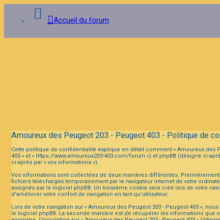
Accueil du forum
Connexion
Inscription
FAQ
Amoureux des Peugeot 203 - Peugeot 403 - Politique de con
Cette politique de confidentialité explique en détail comment « Amoureux des Pe
403 » et « https://www.amoureux203-403.com/forum ») et phpBB (désigné ci-après p
ci-après par « vos informations »).
Vos informations sont collectées de deux manières différentes. Premièrement,
fichiers téléchargés temporairement par le navigateur internet de votre ordinat
assignés par le logiciel phpBB. Un troisième cookie sera créé lors de votre nav
d’améliorer votre confort de navigation en tant qu’utilisateur.
Lors de votre navigation sur « Amoureux des Peugeot 203 - Peugeot 403 », nou
le logiciel phpBB. La seconde manière est de récupérer les informations que v
anonyme, l’inscription sur « Amoureux des Peugeot 203 - Peugeot 403 » (désigné