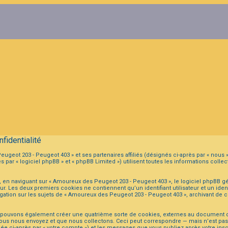
fidentialité
ugeot 203 - Peugeot 403 » et ses partenaires affiliés (désignés ci-après par « nous 
ar « logiciel phpBB » et « phpBB Limited ») utilisent toutes les informations collect
 en naviguant sur « Amoureux des Peugeot 203 - Peugeot 403 », le logiciel phpBB gé
eur. Les deux premiers cookies ne contiennent qu’un identifiant utilisateur et un i
igation sur les sujets de « Amoureux des Peugeot 203 - Peugeot 403 », archivant de ce
s pouvons également créer une quatrième sorte de cookies, externes au document q
ous nous envoyez et que nous collectons. Ceci peut correspondre — mais n’est pas li
e ci-après par « votre compte ») et les messages que vous publiez après votre inscr