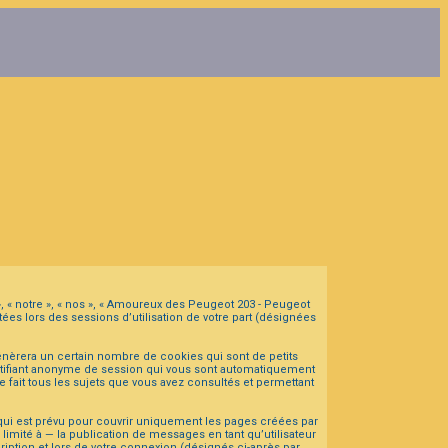
», « notre », « nos », « Amoureux des Peugeot 203 - Peugeot
ées lors des sessions d’utilisation de votre part (désignées
nèrera un certain nombre de cookies qui sont de petits
dentifiant anonyme de session qui vous sont automatiquement
 fait tous les sujets que vous avez consultés et permettant
ui est prévu pour couvrir uniquement les pages créées par
mité à — la publication de messages en tant qu’utilisateur
iption et lors de votre connexion (désignés ci-après par