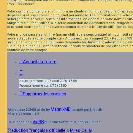
« vos messages »).
Votre compte contiendra au minimum un identifiant unique (désigné ci-après pa
de passe ») et une adresse de courriel personnelle. Les informations de votre
héberge notre serveur. Toutes les informations, en-dehors de votre nom d’utilis
obligatoires ou facultatives, à la seule discrétion de « Amoureux des Peugeot 
plus, vous pouvez décider de vous abonner ou non à la liste de diffusion du lo
Votre mot de passe est chiffré (par un chiffrage à sens unique) afin qu’il soit 
moyen d’accès à votre compte sur « Amoureux des Peugeot 203 - Peugeot 403 »,
un site de tierce partie ne peut vous demander légitimement votre mot de passe
sur le logiciel phpBB. Cette fonctionnalité vous demandera de spécifier votre n
contrôle de votre compte.
Accueil du forum
Nous sommes le 07 août 2026, 13:58
Fuseau horaire sur
UTC+02:00
Supprimer les cookies
MannixMD
*
Amoureux203403 style by
, adapté par Nicosfly
*
Style Version 1.1.9
phpBB
Développé par
® Forum Software © phpBB Limited
Traduction française officielle
Miles Cellar
©