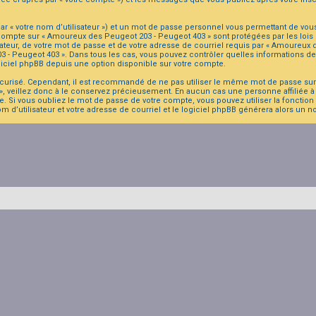
r « votre nom d’utilisateur ») et un mot de passe personnel vous permettant de vou
 compte sur « Amoureux des Peugeot 203 - Peugeot 403 » sont protégées par les lois
ateur, de votre mot de passe et de votre adresse de courriel requis par « Amoureux d
203 - Peugeot 403 ». Dans tous les cas, vous pouvez contrôler quelles informations
giciel phpBB depuis une option disponible sur votre compte.
sécurisé. Cependant, il est recommandé de ne pas utiliser le même mot de passe sur p
 veillez donc à le conservez précieusement. En aucun cas une personne affiliée à
. Si vous oubliez le mot de passe de votre compte, vous pouvez utiliser la fonction
om d’utilisateur et votre adresse de courriel et le logiciel phpBB générera alors un