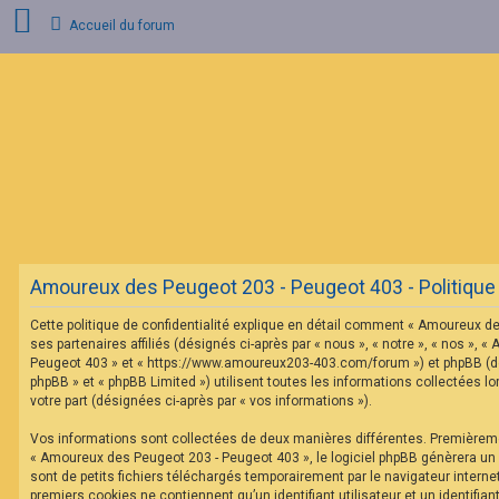
Accueil du forum
C
o
n
n
e
x
i
o
n
Amoureux des Peugeot 203 - Peugeot 403 - Politique d
I
n
Cette politique de confidentialité explique en détail comment « Amoureux d
s
c
ses partenaires affiliés (désignés ci-après par « nous », « notre », « nos »,
r
Peugeot 403 » et « https://www.amoureux203-403.com/forum ») et phpBB (dés
i
phpBB » et « phpBB Limited ») utilisent toutes les informations collectées lo
p
votre part (désignées ci-après par « vos informations »).
t
i
o
Vos informations sont collectées de deux manières différentes. Premièrem
n
« Amoureux des Peugeot 203 - Peugeot 403 », le logiciel phpBB génèrera un
sont de petits fichiers téléchargés temporairement par le navigateur interne
premiers cookies ne contiennent qu’un identifiant utilisateur et un identifi