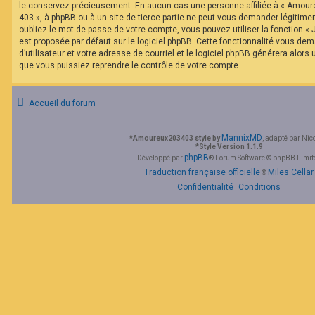
le conservez précieusement. En aucun cas une personne affiliée à « Amour
403 », à phpBB ou à un site de tierce partie ne peut vous demander légitim
oubliez le mot de passe de votre compte, vous pouvez utiliser la fonction «
est proposée par défaut sur le logiciel phpBB. Cette fonctionnalité vous de
d’utilisateur et votre adresse de courriel et le logiciel phpBB générera alor
que vous puissiez reprendre le contrôle de votre compte.
Accueil du forum
MannixMD
*
Amoureux203403 style by
, adapté par Nic
*
Style Version 1.1.9
phpBB
Développé par
® Forum Software © phpBB Limit
Traduction française officielle
Miles Cellar
©
Confidentialité
Conditions
|