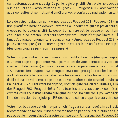
F
sont automatiquement assignés par le logiciel phpBB. Un troisième cookie s
A
sur les sujets de « Amoureux des Peugeot 203 - Peugeot 403 », archivant de 
Q
avez consultés et permettant d’améliorer votre confort de navigation en tant 
Lors de votre navigation sur « Amoureux des Peugeot 203 - Peugeot 403 »,
une quatrième sorte de cookies, externes au document qui est prévu pour 
créées par le logiciel phpBB. La seconde manière est de récupérer les inf
et que nous collectons. Ceci peut correspondre — mais n’est pas limité à —
tant qu’utilisateur anonyme, l’inscription sur « Amoureux des Peugeot 203 -
par « votre compte ») et les messages que vous publiez après votre inscripti
(désignés ci-après par « vos messages »).
Votre compte contiendra au minimum un identifiant unique (désigné ci-après 
et un mot de passe personnel vous permettant de vous connecter à votre c
« votre mot de passe ») et une adresse de courriel personnelle. Les informa
« Amoureux des Peugeot 203 - Peugeot 403 » sont protégées par les lois de
applicables dans le pays qui héberge notre serveur. Toutes les informations
d’utilisateur, de votre mot de passe et de votre adresse de courriel requis 
Peugeot 403 » durant votre inscription, sont obligatoires ou facultatives, à 
des Peugeot 203 - Peugeot 403 ». Dans tous les cas, vous pouvez contrôler 
compte vous souhaitez rendre publiques ou non. De plus, vous pouvez décid
liste de diffusion du logiciel phpBB depuis une option disponible sur votre c
Votre mot de passe est chiffré (par un chiffrage à sens unique) afin qu’il soi
recommandé de ne pas utiliser le même mot de passe sur plusieurs sites int
passe est le moyen d’accès à votre compte sur « Amoureux des Peugeot 203