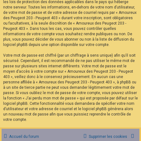
les lois de protection des données applicables dans le pays qui héberge
notre serveur. Toutes les informations, en-dehors de votre nom d’utilisateur,
de votre mot de passe et de votre adresse de courriel requis par « Amoureux
des Peugeot 203 - Peugeot 403 » durant votre inscription, sont obligatoires
ou facultatives, à la seule discrétion de « Amoureux des Peugeot 203 -
Peugeot 403 ». Dans tous les cas, vous pouvez contrôler quelles
informations de votre compte vous souhaitez rendre publiques ou non. De
plus, vous pouvez décider de vous abonner ou non à la liste de diffusion du
logiciel phpBB depuis une option disponible sur votre compte.
Votre mot de passe est chiffré (par un chiffrage à sens unique) afin qu’il soit
sécurisé. Cependant, il est recommandé de ne pas utiliser le même mot de
passe sur plusieurs sites internet différents. Votre mot de passe est le
moyen d’accès à votre compte sur « Amoureux des Peugeot 203 - Peugeot
403 », veillez donc à le conservez précieusement. En aucun cas une
personne affiliée à « Amoureux des Peugeot 203 - Peugeot 403 », à phpBB ou
à un site de tierce partie ne peut vous demander légitimement votre mot de
passe. Si vous oubliez le mot de passe de votre compte, vous pouvez utiliser
la fonction « J’ai perdu mon mot de passe » qui est proposée par défaut sur le
logiciel phpBB. Cette fonctionnalité vous demandera de spécifier votre nom
d’utilisateur et votre adresse de courriel et le logiciel phpBB générera alors
un nouveau mot de passe afin que vous puissiez reprendre le contrôle de
votre compte.
Accueil du forum
Supprimer les cookies