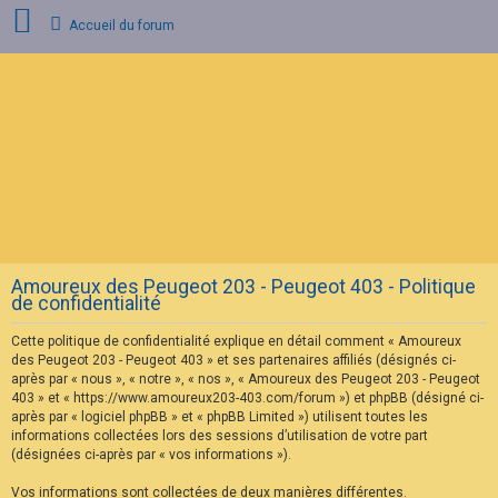
Accueil du forum
C
o
n
n
e
x
i
o
n
Amoureux des Peugeot 203 - Peugeot 403 - Politique
I
de confidentialité
n
s
Cette politique de confidentialité explique en détail comment « Amoureux
c
r
des Peugeot 203 - Peugeot 403 » et ses partenaires affiliés (désignés ci-
i
après par « nous », « notre », « nos », « Amoureux des Peugeot 203 - Peugeot
p
403 » et « https://www.amoureux203-403.com/forum ») et phpBB (désigné ci-
t
après par « logiciel phpBB » et « phpBB Limited ») utilisent toutes les
i
informations collectées lors des sessions d’utilisation de votre part
o
n
(désignées ci-après par « vos informations »).
Vos informations sont collectées de deux manières différentes.