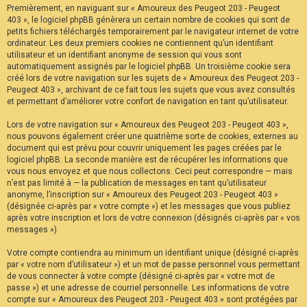
Premièrement, en naviguant sur « Amoureux des Peugeot 203 - Peugeot
F
A
403 », le logiciel phpBB génèrera un certain nombre de cookies qui sont de
Q
petits fichiers téléchargés temporairement par le navigateur internet de votre
ordinateur. Les deux premiers cookies ne contiennent qu’un identifiant
utilisateur et un identifiant anonyme de session qui vous sont
automatiquement assignés par le logiciel phpBB. Un troisième cookie sera
créé lors de votre navigation sur les sujets de « Amoureux des Peugeot 203 -
Peugeot 403 », archivant de ce fait tous les sujets que vous avez consultés
et permettant d’améliorer votre confort de navigation en tant qu’utilisateur.
Lors de votre navigation sur « Amoureux des Peugeot 203 - Peugeot 403 »,
nous pouvons également créer une quatrième sorte de cookies, externes au
document qui est prévu pour couvrir uniquement les pages créées par le
logiciel phpBB. La seconde manière est de récupérer les informations que
vous nous envoyez et que nous collectons. Ceci peut correspondre — mais
n’est pas limité à — la publication de messages en tant qu’utilisateur
anonyme, l’inscription sur « Amoureux des Peugeot 203 - Peugeot 403 »
(désignée ci-après par « votre compte ») et les messages que vous publiez
après votre inscription et lors de votre connexion (désignés ci-après par « vos
messages »).
Votre compte contiendra au minimum un identifiant unique (désigné ci-après
par « votre nom d’utilisateur ») et un mot de passe personnel vous permettant
de vous connecter à votre compte (désigné ci-après par « votre mot de
passe ») et une adresse de courriel personnelle. Les informations de votre
compte sur « Amoureux des Peugeot 203 - Peugeot 403 » sont protégées par