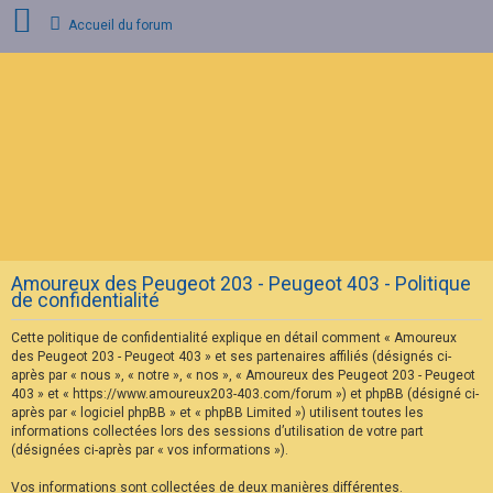
Accueil du forum
C
o
n
n
e
x
i
o
n
Amoureux des Peugeot 203 - Peugeot 403 - Politique
I
de confidentialité
n
s
Cette politique de confidentialité explique en détail comment « Amoureux
c
r
des Peugeot 203 - Peugeot 403 » et ses partenaires affiliés (désignés ci-
i
après par « nous », « notre », « nos », « Amoureux des Peugeot 203 - Peugeot
p
403 » et « https://www.amoureux203-403.com/forum ») et phpBB (désigné ci-
t
après par « logiciel phpBB » et « phpBB Limited ») utilisent toutes les
i
informations collectées lors des sessions d’utilisation de votre part
o
n
(désignées ci-après par « vos informations »).
Vos informations sont collectées de deux manières différentes.