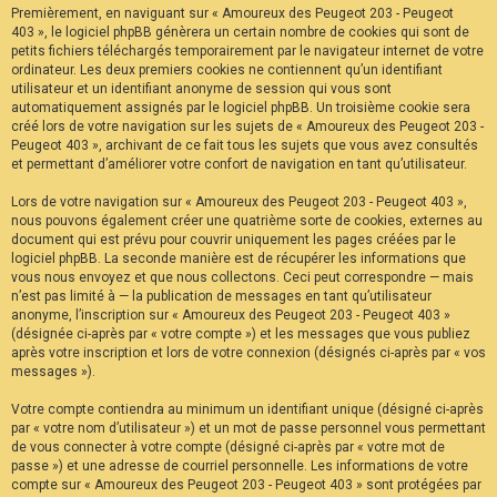
Premièrement, en naviguant sur « Amoureux des Peugeot 203 - Peugeot
F
A
403 », le logiciel phpBB génèrera un certain nombre de cookies qui sont de
Q
petits fichiers téléchargés temporairement par le navigateur internet de votre
ordinateur. Les deux premiers cookies ne contiennent qu’un identifiant
utilisateur et un identifiant anonyme de session qui vous sont
automatiquement assignés par le logiciel phpBB. Un troisième cookie sera
créé lors de votre navigation sur les sujets de « Amoureux des Peugeot 203 -
Peugeot 403 », archivant de ce fait tous les sujets que vous avez consultés
et permettant d’améliorer votre confort de navigation en tant qu’utilisateur.
Lors de votre navigation sur « Amoureux des Peugeot 203 - Peugeot 403 »,
nous pouvons également créer une quatrième sorte de cookies, externes au
document qui est prévu pour couvrir uniquement les pages créées par le
logiciel phpBB. La seconde manière est de récupérer les informations que
vous nous envoyez et que nous collectons. Ceci peut correspondre — mais
n’est pas limité à — la publication de messages en tant qu’utilisateur
anonyme, l’inscription sur « Amoureux des Peugeot 203 - Peugeot 403 »
(désignée ci-après par « votre compte ») et les messages que vous publiez
après votre inscription et lors de votre connexion (désignés ci-après par « vos
messages »).
Votre compte contiendra au minimum un identifiant unique (désigné ci-après
par « votre nom d’utilisateur ») et un mot de passe personnel vous permettant
de vous connecter à votre compte (désigné ci-après par « votre mot de
passe ») et une adresse de courriel personnelle. Les informations de votre
compte sur « Amoureux des Peugeot 203 - Peugeot 403 » sont protégées par