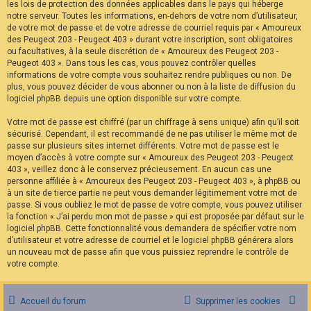
les lois de protection des données applicables dans le pays qui héberge
notre serveur. Toutes les informations, en-dehors de votre nom d’utilisateur,
de votre mot de passe et de votre adresse de courriel requis par « Amoureux
des Peugeot 203 - Peugeot 403 » durant votre inscription, sont obligatoires
ou facultatives, à la seule discrétion de « Amoureux des Peugeot 203 -
Peugeot 403 ». Dans tous les cas, vous pouvez contrôler quelles
informations de votre compte vous souhaitez rendre publiques ou non. De
plus, vous pouvez décider de vous abonner ou non à la liste de diffusion du
logiciel phpBB depuis une option disponible sur votre compte.
Votre mot de passe est chiffré (par un chiffrage à sens unique) afin qu’il soit
sécurisé. Cependant, il est recommandé de ne pas utiliser le même mot de
passe sur plusieurs sites internet différents. Votre mot de passe est le
moyen d’accès à votre compte sur « Amoureux des Peugeot 203 - Peugeot
403 », veillez donc à le conservez précieusement. En aucun cas une
personne affiliée à « Amoureux des Peugeot 203 - Peugeot 403 », à phpBB ou
à un site de tierce partie ne peut vous demander légitimement votre mot de
passe. Si vous oubliez le mot de passe de votre compte, vous pouvez utiliser
la fonction « J’ai perdu mon mot de passe » qui est proposée par défaut sur le
logiciel phpBB. Cette fonctionnalité vous demandera de spécifier votre nom
d’utilisateur et votre adresse de courriel et le logiciel phpBB générera alors
un nouveau mot de passe afin que vous puissiez reprendre le contrôle de
votre compte.
Accueil du forum
Supprimer les cookies