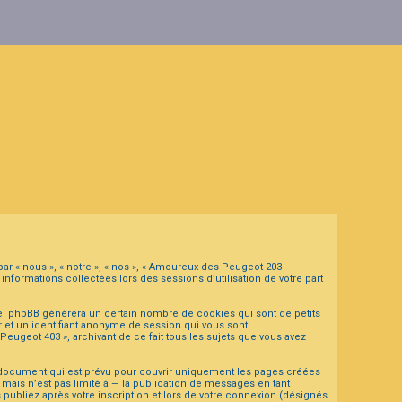
ar « nous », « notre », « nos », « Amoureux des Peugeot 203 -
informations collectées lors des sessions d’utilisation de votre part
el phpBB génèrera un certain nombre de cookies qui sont de petits
r et un identifiant anonyme de session qui vous sont
eugeot 403 », archivant de ce fait tous les sujets que vous avez
 document qui est prévu pour couvrir uniquement les pages créées
ais n’est pas limité à — la publication de messages en tant
publiez après votre inscription et lors de votre connexion (désignés