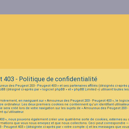
403 - Politique de confidentialité
eux des Peugeot 203 - Peugeot 403 » et ses partenaires affiliés (désignés ci-après p
(désigné ci-après par « logiciel phpBB » et « phpBB Limited ») utilisent toutes les 
mièrement, en naviguant sur « Amoureux des Peugeot 203 - Peugeot 403 », le logici
tre ordinateur. Les deux premiers cookies ne contiennent qu’un identifiant utilisateu
sera créé lors de votre navigation sur les sujets de « Amoureux des Peugeot 203 - P
t qu’utilisateur.
 403 », nous pouvons également créer une quatrième sorte de cookies, externes au
ormations que vous nous envoyez et que nous collectons. Ceci peut correspondre — m
3 - Peugeot 403 » (désignée ci-après par « votre compte ») et les messages que vous 