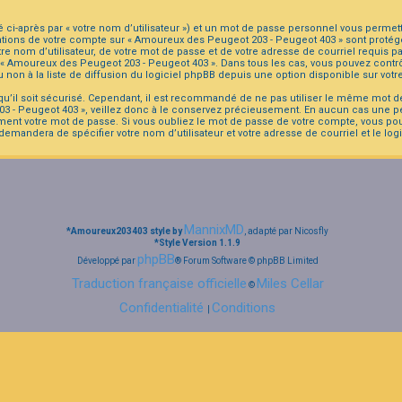
i-après par « votre nom d’utilisateur ») et un mot de passe personnel vous permett
ations de votre compte sur « Amoureux des Peugeot 203 - Peugeot 403 » sont protégé
re nom d’utilisateur, de votre mot de passe et de votre adresse de courriel requis 
n de « Amoureux des Peugeot 203 - Peugeot 403 ». Dans tous les cas, vous pouvez con
non à la liste de diffusion du logiciel phpBB depuis une option disponible sur vot
 qu’il soit sécurisé. Cependant, il est recommandé de ne pas utiliser le même mot de
 - Peugeot 403 », veillez donc à le conservez précieusement. En aucun cas une pe
ent votre mot de passe. Si vous oubliez le mot de passe de votre compte, vous pouve
 demandera de spécifier votre nom d’utilisateur et votre adresse de courriel et le 
MannixMD
*
Amoureux203403 style by
, adapté par Nicosfly
*
Style Version 1.1.9
phpBB
Développé par
® Forum Software © phpBB Limited
Traduction française officielle
Miles Cellar
©
Confidentialité
Conditions
|