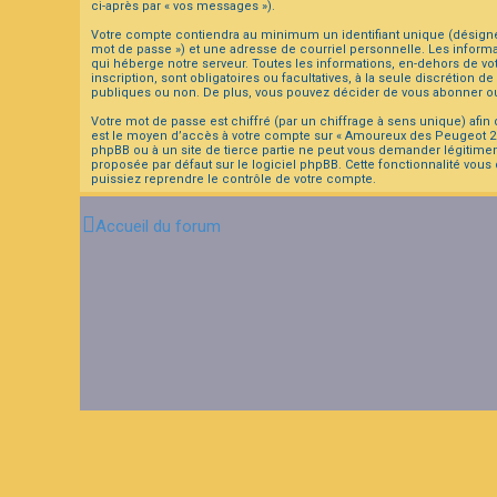
ci-après par « vos messages »).
Votre compte contiendra au minimum un identifiant unique (désigné c
F
mot de passe ») et une adresse de courriel personnelle. Les inform
A
qui héberge notre serveur. Toutes les informations, en-dehors de vot
Q
inscription, sont obligatoires ou facultatives, à la seule discrétio
publiques ou non. De plus, vous pouvez décider de vous abonner ou 
Votre mot de passe est chiffré (par un chiffrage à sens unique) afin
est le moyen d’accès à votre compte sur « Amoureux des Peugeot 203
phpBB ou à un site de tierce partie ne peut vous demander légitimem
proposée par défaut sur le logiciel phpBB. Cette fonctionnalité vous
puissiez reprendre le contrôle de votre compte.
Accueil du forum