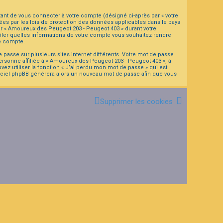
ant de vous connecter à votre compte (désigné ci-après par « votre
es par les lois de protection des données applicables dans le pays
par « Amoureux des Peugeot 203 - Peugeot 403 » durant votre
trôler quelles informations de votre compte vous souhaitez rendre
re compte.
 passe sur plusieurs sites internet différents. Votre mot de passe
rsonne affiliée à « Amoureux des Peugeot 203 - Peugeot 403 », à
z utiliser la fonction « J’ai perdu mon mot de passe » qui est
logiciel phpBB générera alors un nouveau mot de passe afin que vous
Supprimer les cookies