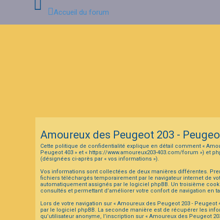
Accueil du forum
C
o
n
n
e
x
i
o
n
Amoureux des Peugeot 203 - Peugeot 
I
Cette politique de confidentialité explique en détail comment « Amour
n
Peugeot 403 » et « https://www.amoureux203-403.com/forum ») et phpBB 
s
(désignées ci-après par « vos informations »).
c
r
Vos informations sont collectées de deux manières différentes. Pre
i
fichiers téléchargés temporairement par le navigateur internet de vo
p
automatiquement assignés par le logiciel phpBB. Un troisième cookie 
t
consultés et permettant d’améliorer votre confort de navigation en tan
i
o
Lors de votre navigation sur « Amoureux des Peugeot 203 - Peugeot
n
par le logiciel phpBB. La seconde manière est de récupérer les inf
qu’utilisateur anonyme, l’inscription sur « Amoureux des Peugeot 20