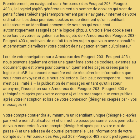
Premièrement, en naviguant sur « Amoureux des Peugeot 203 - Peugeot
F
A
403 », le logiciel phpBB génèrera un certain nombre de cookies qui sont de
Q
petits fichiers téléchargés temporairement par le navigateur internet de votre
ordinateur. Les deux premiers cookies ne contiennent qu’un identifiant
utilisateur et un identifiant anonyme de session qui vous sont
automatiquement assignés par le logiciel phpBB. Un troisième cookie sera
créé lors de votre navigation sur les sujets de « Amoureux des Peugeot 203 -
Peugeot 403 », archivant de ce fait tous les sujets que vous avez consultés
et permettant d’améliorer votre confort de navigation en tant qu’utilisateur.
Lors de votre navigation sur « Amoureux des Peugeot 203 - Peugeot 403 »,
nous pouvons également créer une quatrième sorte de cookies, externes au
document qui est prévu pour couvrir uniquement les pages créées par le
logiciel phpBB. La seconde manière est de récupérer les informations que
vous nous envoyez et que nous collectons. Ceci peut correspondre — mais
n’est pas limité à — la publication de messages en tant qu’utilisateur
anonyme, l’inscription sur « Amoureux des Peugeot 203 - Peugeot 403 »
(désignée ci-après par « votre compte ») et les messages que vous publiez
après votre inscription et lors de votre connexion (désignés ci-après par « vos
messages »).
Votre compte contiendra au minimum un identifiant unique (désigné ci-après
par « votre nom d’utilisateur ») et un mot de passe personnel vous permettant
de vous connecter à votre compte (désigné ci-après par « votre mot de
passe ») et une adresse de courriel personnelle. Les informations de votre
compte sur « Amoureux des Peugeot 203 - Peugeot 403 » sont protégées par