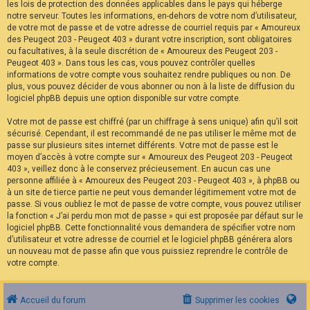
les lois de protection des données applicables dans le pays qui héberge
notre serveur. Toutes les informations, en-dehors de votre nom d’utilisateur,
de votre mot de passe et de votre adresse de courriel requis par « Amoureux
des Peugeot 203 - Peugeot 403 » durant votre inscription, sont obligatoires
ou facultatives, à la seule discrétion de « Amoureux des Peugeot 203 -
Peugeot 403 ». Dans tous les cas, vous pouvez contrôler quelles
informations de votre compte vous souhaitez rendre publiques ou non. De
plus, vous pouvez décider de vous abonner ou non à la liste de diffusion du
logiciel phpBB depuis une option disponible sur votre compte.
Votre mot de passe est chiffré (par un chiffrage à sens unique) afin qu’il soit
sécurisé. Cependant, il est recommandé de ne pas utiliser le même mot de
passe sur plusieurs sites internet différents. Votre mot de passe est le
moyen d’accès à votre compte sur « Amoureux des Peugeot 203 - Peugeot
403 », veillez donc à le conservez précieusement. En aucun cas une
personne affiliée à « Amoureux des Peugeot 203 - Peugeot 403 », à phpBB ou
à un site de tierce partie ne peut vous demander légitimement votre mot de
passe. Si vous oubliez le mot de passe de votre compte, vous pouvez utiliser
la fonction « J’ai perdu mon mot de passe » qui est proposée par défaut sur le
logiciel phpBB. Cette fonctionnalité vous demandera de spécifier votre nom
d’utilisateur et votre adresse de courriel et le logiciel phpBB générera alors
un nouveau mot de passe afin que vous puissiez reprendre le contrôle de
votre compte.
Accueil du forum
Supprimer les cookies