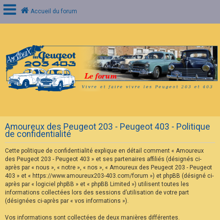
Accueil du forum
C
o
n
n
e
x
i
o
n
Amoureux des Peugeot 203 - Peugeot 403 - Politique
I
de confidentialité
n
s
Cette politique de confidentialité explique en détail comment « Amoureux
c
r
des Peugeot 203 - Peugeot 403 » et ses partenaires affiliés (désignés ci-
i
après par « nous », « notre », « nos », « Amoureux des Peugeot 203 - Peugeot
p
403 » et « https://www.amoureux203-403.com/forum ») et phpBB (désigné ci-
t
après par « logiciel phpBB » et « phpBB Limited ») utilisent toutes les
i
informations collectées lors des sessions d’utilisation de votre part
o
n
(désignées ci-après par « vos informations »).
Vos informations sont collectées de deux manières différentes.