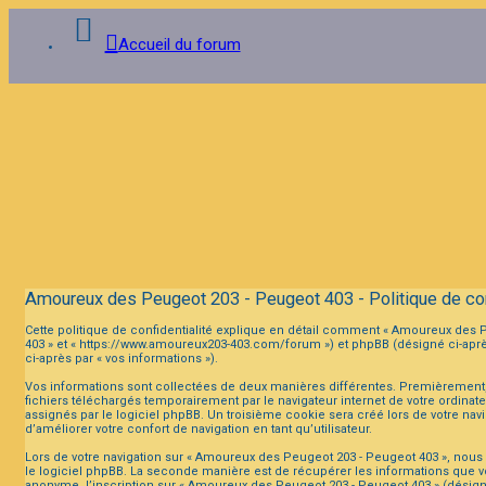
Accueil du forum
Connexion
Inscription
FAQ
Amoureux des Peugeot 203 - Peugeot 403 - Politique de con
Cette politique de confidentialité explique en détail comment « Amoureux des Pe
403 » et « https://www.amoureux203-403.com/forum ») et phpBB (désigné ci-après p
ci-après par « vos informations »).
Vos informations sont collectées de deux manières différentes. Premièrement,
fichiers téléchargés temporairement par le navigateur internet de votre ordinat
assignés par le logiciel phpBB. Un troisième cookie sera créé lors de votre nav
d’améliorer votre confort de navigation en tant qu’utilisateur.
Lors de votre navigation sur « Amoureux des Peugeot 203 - Peugeot 403 », nou
le logiciel phpBB. La seconde manière est de récupérer les informations que v
anonyme, l’inscription sur « Amoureux des Peugeot 203 - Peugeot 403 » (désigné