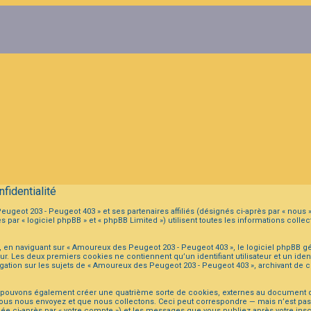
fidentialité
ugeot 203 - Peugeot 403 » et ses partenaires affiliés (désignés ci-après par « nous 
ar « logiciel phpBB » et « phpBB Limited ») utilisent toutes les informations collect
 en naviguant sur « Amoureux des Peugeot 203 - Peugeot 403 », le logiciel phpBB gé
eur. Les deux premiers cookies ne contiennent qu’un identifiant utilisateur et un i
igation sur les sujets de « Amoureux des Peugeot 203 - Peugeot 403 », archivant de ce
s pouvons également créer une quatrième sorte de cookies, externes au document q
ous nous envoyez et que nous collectons. Ceci peut correspondre — mais n’est pas li
e ci-après par « votre compte ») et les messages que vous publiez après votre inscr