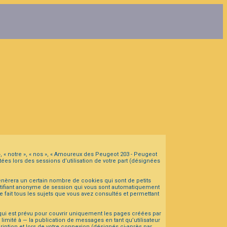
», « notre », « nos », « Amoureux des Peugeot 203 - Peugeot
ées lors des sessions d’utilisation de votre part (désignées
nèrera un certain nombre de cookies qui sont de petits
dentifiant anonyme de session qui vous sont automatiquement
 fait tous les sujets que vous avez consultés et permettant
ui est prévu pour couvrir uniquement les pages créées par
mité à — la publication de messages en tant qu’utilisateur
iption et lors de votre connexion (désignés ci-après par