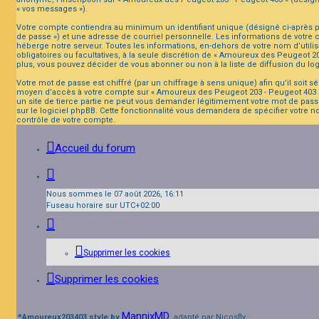
« vos messages »).
Votre compte contiendra au minimum un identifiant unique (désigné ci-après pa
de passe ») et une adresse de courriel personnelle. Les informations de votre
héberge notre serveur. Toutes les informations, en-dehors de votre nom d’utilis
obligatoires ou facultatives, à la seule discrétion de « Amoureux des Peugeot 
plus, vous pouvez décider de vous abonner ou non à la liste de diffusion du lo
Votre mot de passe est chiffré (par un chiffrage à sens unique) afin qu’il soit 
moyen d’accès à votre compte sur « Amoureux des Peugeot 203 - Peugeot 403 »,
un site de tierce partie ne peut vous demander légitimement votre mot de passe
sur le logiciel phpBB. Cette fonctionnalité vous demandera de spécifier votre n
contrôle de votre compte.
Accueil du forum
Nous sommes le 07 août 2026, 16:11
Fuseau horaire sur
UTC+02:00
Supprimer les cookies
Supprimer les cookies
MannixMD
*
Amoureux203403 style by
, adapté par Nicosfly