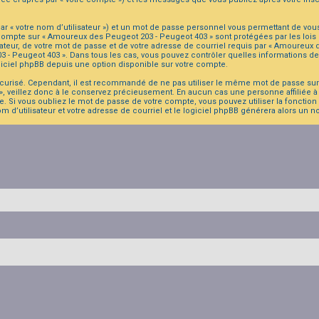
r « votre nom d’utilisateur ») et un mot de passe personnel vous permettant de vou
 compte sur « Amoureux des Peugeot 203 - Peugeot 403 » sont protégées par les lois
ateur, de votre mot de passe et de votre adresse de courriel requis par « Amoureux d
203 - Peugeot 403 ». Dans tous les cas, vous pouvez contrôler quelles informations
giciel phpBB depuis une option disponible sur votre compte.
sécurisé. Cependant, il est recommandé de ne pas utiliser le même mot de passe sur p
 veillez donc à le conservez précieusement. En aucun cas une personne affiliée à
. Si vous oubliez le mot de passe de votre compte, vous pouvez utiliser la fonction
om d’utilisateur et votre adresse de courriel et le logiciel phpBB générera alors un