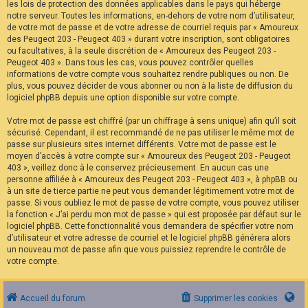
les lois de protection des données applicables dans le pays qui héberge
notre serveur. Toutes les informations, en-dehors de votre nom d’utilisateur,
de votre mot de passe et de votre adresse de courriel requis par « Amoureux
des Peugeot 203 - Peugeot 403 » durant votre inscription, sont obligatoires
ou facultatives, à la seule discrétion de « Amoureux des Peugeot 203 -
Peugeot 403 ». Dans tous les cas, vous pouvez contrôler quelles
informations de votre compte vous souhaitez rendre publiques ou non. De
plus, vous pouvez décider de vous abonner ou non à la liste de diffusion du
logiciel phpBB depuis une option disponible sur votre compte.
Votre mot de passe est chiffré (par un chiffrage à sens unique) afin qu’il soit
sécurisé. Cependant, il est recommandé de ne pas utiliser le même mot de
passe sur plusieurs sites internet différents. Votre mot de passe est le
moyen d’accès à votre compte sur « Amoureux des Peugeot 203 - Peugeot
403 », veillez donc à le conservez précieusement. En aucun cas une
personne affiliée à « Amoureux des Peugeot 203 - Peugeot 403 », à phpBB ou
à un site de tierce partie ne peut vous demander légitimement votre mot de
passe. Si vous oubliez le mot de passe de votre compte, vous pouvez utiliser
la fonction « J’ai perdu mon mot de passe » qui est proposée par défaut sur le
logiciel phpBB. Cette fonctionnalité vous demandera de spécifier votre nom
d’utilisateur et votre adresse de courriel et le logiciel phpBB générera alors
un nouveau mot de passe afin que vous puissiez reprendre le contrôle de
votre compte.
Accueil du forum
Supprimer les cookies