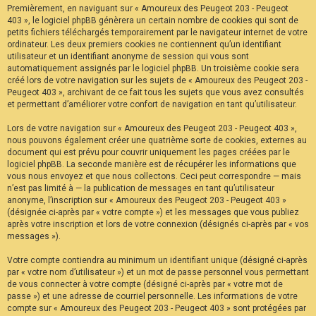
Premièrement, en naviguant sur « Amoureux des Peugeot 203 - Peugeot
F
A
403 », le logiciel phpBB génèrera un certain nombre de cookies qui sont de
Q
petits fichiers téléchargés temporairement par le navigateur internet de votre
ordinateur. Les deux premiers cookies ne contiennent qu’un identifiant
utilisateur et un identifiant anonyme de session qui vous sont
automatiquement assignés par le logiciel phpBB. Un troisième cookie sera
créé lors de votre navigation sur les sujets de « Amoureux des Peugeot 203 -
Peugeot 403 », archivant de ce fait tous les sujets que vous avez consultés
et permettant d’améliorer votre confort de navigation en tant qu’utilisateur.
Lors de votre navigation sur « Amoureux des Peugeot 203 - Peugeot 403 »,
nous pouvons également créer une quatrième sorte de cookies, externes au
document qui est prévu pour couvrir uniquement les pages créées par le
logiciel phpBB. La seconde manière est de récupérer les informations que
vous nous envoyez et que nous collectons. Ceci peut correspondre — mais
n’est pas limité à — la publication de messages en tant qu’utilisateur
anonyme, l’inscription sur « Amoureux des Peugeot 203 - Peugeot 403 »
(désignée ci-après par « votre compte ») et les messages que vous publiez
après votre inscription et lors de votre connexion (désignés ci-après par « vos
messages »).
Votre compte contiendra au minimum un identifiant unique (désigné ci-après
par « votre nom d’utilisateur ») et un mot de passe personnel vous permettant
de vous connecter à votre compte (désigné ci-après par « votre mot de
passe ») et une adresse de courriel personnelle. Les informations de votre
compte sur « Amoureux des Peugeot 203 - Peugeot 403 » sont protégées par