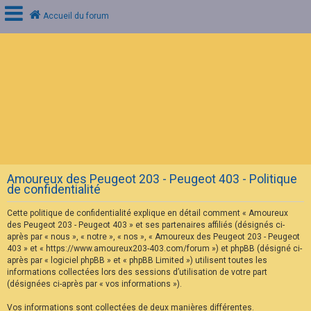
Accueil du forum
C
o
n
n
e
x
i
o
n
Amoureux des Peugeot 203 - Peugeot 403 - Politique
I
de confidentialité
n
s
Cette politique de confidentialité explique en détail comment « Amoureux
c
r
des Peugeot 203 - Peugeot 403 » et ses partenaires affiliés (désignés ci-
i
après par « nous », « notre », « nos », « Amoureux des Peugeot 203 - Peugeot
p
403 » et « https://www.amoureux203-403.com/forum ») et phpBB (désigné ci-
t
après par « logiciel phpBB » et « phpBB Limited ») utilisent toutes les
i
informations collectées lors des sessions d’utilisation de votre part
o
n
(désignées ci-après par « vos informations »).
Vos informations sont collectées de deux manières différentes.