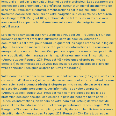
temporairement par le navigateur internet de votre ordinateur. Les deux premiers
cookies ne contiennent qu’un identifiant utilisateur et un identifiant anonyme de
session qui vous sont automatiquement assignés par le logiciel phpBB. Un
troisième cookie sera créé lors de votre navigation sur les sujets de « Amoureux
des Peugeot 203 - Peugeot 403 », archivant de ce fait tous les sujets que vous
avez consultés et permettant d’améliorer votre confort de navigation en tant
qu’utilisateur.
Lors de votre navigation sur « Amoureux des Peugeot 203 - Peugeot 403 », nous
pouvons également créer une quatrième sorte de cookies, externes au
document qui est prévu pour couvrir uniquement les pages créées par le logiciel
phpBB. La seconde manière est de récupérer les informations que vous nous
envoyez et que nous collectons. Ceci peut correspondre — mais n’est pas limité
à — la publication de messages en tant qu’utilisateur anonyme, l’inscription sur
« Amoureux des Peugeot 203 - Peugeot 403 » (désignée ci-après par « votre
compte ») et les messages que vous publiez après votre inscription et lors de
votre connexion (désignés ci-après par « vos messages »).
Votre compte contiendra au minimum un identifiant unique (désigné ci-après par
« votre nom d’utilisateur ») et un mot de passe personnel vous permettant de vous
connecter à votre compte (désigné ci-après par « votre mot de passe ») et une
adresse de courriel personnelle. Les informations de votre compte sur
« Amoureux des Peugeot 203 - Peugeot 403 » sont protégées par les lois de
protection des données applicables dans le pays qui héberge notre serveur.
Toutes les informations, en-dehors de votre nom d’utilisateur, de votre mot de
passe et de votre adresse de courriel requis par « Amoureux des Peugeot 203 -
Peugeot 403 » durant votre inscription, sont obligatoires ou facultatives, à la seule
discrétion de « Amoureux des Peugeot 203 - Peugeot 403 ». Dans tous les cas,