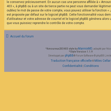
le conservez précieusement. En aucun cas une personne affiliée à « Amour
403 », à phpBB ou à un site de tierce partie ne peut vous demander légitim
oubliez le mot de passe de votre compte, vous pouvez utiliser la fonction «
est proposée par défaut sur le logiciel phpBB. Cette fonctionnalité vous de
d’utilisateur et votre adresse de courriel et le logiciel phpBB générera alor
que vous puissiez reprendre le contrôle de votre compte.
Accueil du forum
MannixMD
*
Amoureux203403 style by
, adapté par Nic
*
Style Version 1.1.9
phpBB
Développé par
® Forum Software © phpBB Limit
Traduction française officielle
Miles Cellar
©
Confidentialité
Conditions
|