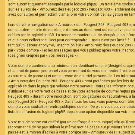
F
sont automatiquement assignés par le logiciel phpBB. Un troisième cookie s
A
sur les sujets de « Amoureux des Peugeot 203 - Peugeot 403 », archivant de 
Q
avez consultés et permettant d’améliorer votre confort de navigation en tant 
Lors de votre navigation sur « Amoureux des Peugeot 203 - Peugeot 403 »,
une quatrième sorte de cookies, externes au document qui est prévu pour 
créées par le logiciel phpBB. La seconde manière est de récupérer les inf
et que nous collectons. Ceci peut correspondre — mais n’est pas limité à —
tant qu’utilisateur anonyme, l’inscription sur « Amoureux des Peugeot 203 -
par « votre compte ») et les messages que vous publiez après votre inscripti
(désignés ci-après par « vos messages »).
Votre compte contiendra au minimum un identifiant unique (désigné ci-après 
et un mot de passe personnel vous permettant de vous connecter à votre c
« votre mot de passe ») et une adresse de courriel personnelle. Les informa
« Amoureux des Peugeot 203 - Peugeot 403 » sont protégées par les lois de
applicables dans le pays qui héberge notre serveur. Toutes les informations
d’utilisateur, de votre mot de passe et de votre adresse de courriel requis 
Peugeot 403 » durant votre inscription, sont obligatoires ou facultatives, à 
des Peugeot 203 - Peugeot 403 ». Dans tous les cas, vous pouvez contrôler 
compte vous souhaitez rendre publiques ou non. De plus, vous pouvez décid
liste de diffusion du logiciel phpBB depuis une option disponible sur votre c
Votre mot de passe est chiffré (par un chiffrage à sens unique) afin qu’il soi
recommandé de ne pas utiliser le même mot de passe sur plusieurs sites int
passe est le moyen d’accès à votre compte sur « Amoureux des Peugeot 203