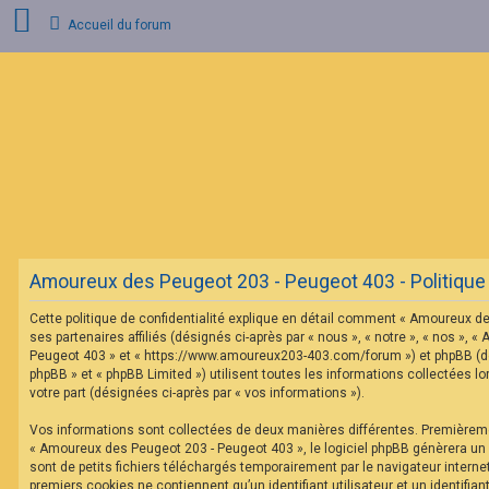
Accueil du forum
C
o
n
n
e
x
i
o
n
Amoureux des Peugeot 203 - Peugeot 403 - Politique d
I
n
Cette politique de confidentialité explique en détail comment « Amoureux d
s
c
ses partenaires affiliés (désignés ci-après par « nous », « notre », « nos »,
r
Peugeot 403 » et « https://www.amoureux203-403.com/forum ») et phpBB (dés
i
phpBB » et « phpBB Limited ») utilisent toutes les informations collectées lo
p
votre part (désignées ci-après par « vos informations »).
t
i
o
Vos informations sont collectées de deux manières différentes. Premièrem
n
« Amoureux des Peugeot 203 - Peugeot 403 », le logiciel phpBB génèrera un
sont de petits fichiers téléchargés temporairement par le navigateur interne
premiers cookies ne contiennent qu’un identifiant utilisateur et un identifi