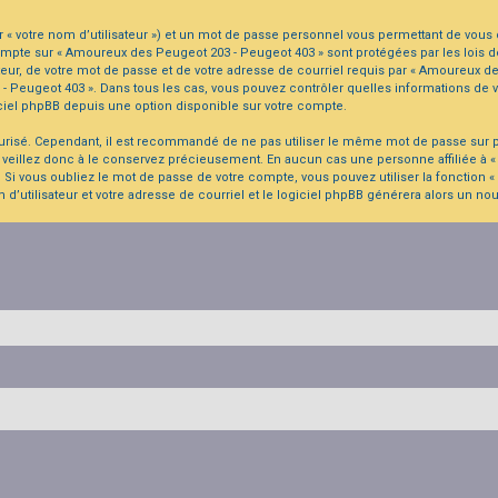
« votre nom d’utilisateur ») et un mot de passe personnel vous permettant de vous 
ompte sur « Amoureux des Peugeot 203 - Peugeot 403 » sont protégées par les lois 
eur, de votre mot de passe et de votre adresse de courriel requis par « Amoureux de
03 - Peugeot 403 ». Dans tous les cas, vous pouvez contrôler quelles informations d
iciel phpBB depuis une option disponible sur votre compte.
écurisé. Cependant, il est recommandé de ne pas utiliser le même mot de passe sur pl
veillez donc à le conservez précieusement. En aucun cas une personne affiliée à 
 Si vous oubliez le mot de passe de votre compte, vous pouvez utiliser la fonction 
 d’utilisateur et votre adresse de courriel et le logiciel phpBB générera alors un 