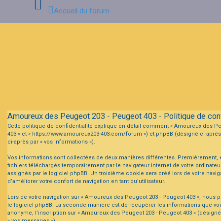
Accueil du forum
Connexion
Inscription
FAQ
Amoureux des Peugeot 203 - Peugeot 403 - Politique de confi
Cette politique de confidentialité explique en détail comment « Amoureux des Peug
403 » et « https://www.amoureux203-403.com/forum ») et phpBB (désigné ci-après pa
ci-après par « vos informations »).
Vos informations sont collectées de deux manières différentes. Premièrement, e
fichiers téléchargés temporairement par le navigateur internet de votre ordinate
assignés par le logiciel phpBB. Un troisième cookie sera créé lors de votre navig
d’améliorer votre confort de navigation en tant qu’utilisateur.
Lors de votre navigation sur « Amoureux des Peugeot 203 - Peugeot 403 », nous
le logiciel phpBB. La seconde manière est de récupérer les informations que vou
anonyme, l’inscription sur « Amoureux des Peugeot 203 - Peugeot 403 » (désignée 
« vos messages »).