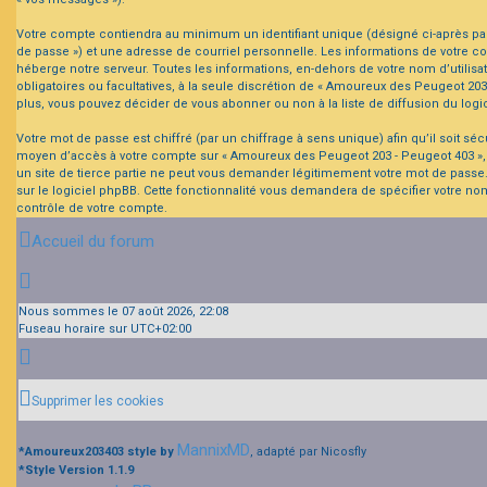
Votre compte contiendra au minimum un identifiant unique (désigné ci-après par 
de passe ») et une adresse de courriel personnelle. Les informations de votre c
héberge notre serveur. Toutes les informations, en-dehors de votre nom d’utilisat
obligatoires ou facultatives, à la seule discrétion de « Amoureux des Peugeot 2
plus, vous pouvez décider de vous abonner ou non à la liste de diffusion du log
Votre mot de passe est chiffré (par un chiffrage à sens unique) afin qu’il soit s
moyen d’accès à votre compte sur « Amoureux des Peugeot 203 - Peugeot 403 », 
un site de tierce partie ne peut vous demander légitimement votre mot de passe.
sur le logiciel phpBB. Cette fonctionnalité vous demandera de spécifier votre nom
contrôle de votre compte.
Accueil du forum
Nous sommes le 07 août 2026, 22:08
Fuseau horaire sur
UTC+02:00
Supprimer les cookies
MannixMD
*
Amoureux203403 style by
, adapté par Nicosfly
*
Style Version 1.1.9