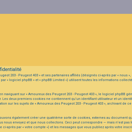
dentialité
eot 203 - Peugeot 403 » et ses partenaires affiliés (désignés ci-après par « nous »,
r « logiciel phpBB » et « phpBB Limited ») utilisent toutes les informations collecté
n naviguant sur « Amoureux des Peugeot 203 - Peugeot 403 », le logiciel phpBB gén
ur. Les deux premiers cookies ne contiennent qu’un identifiant utilisateur et un id
ation sur les sujets de « Amoureux des Peugeot 203 - Peugeot 403 », archivant de ce 
 pouvons également créer une quatrième sorte de cookies, externes au document qu
s nous envoyez et que nous collectons. Ceci peut correspondre — mais n’est pas lim
ci-après par « votre compte ») et les messages que vous publiez après votre inscri