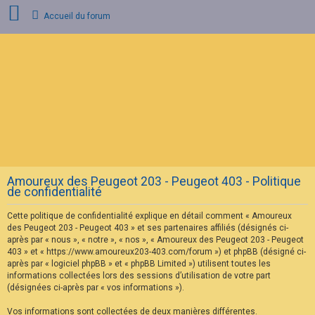
Accueil du forum
C
o
n
n
e
x
i
o
n
Amoureux des Peugeot 203 - Peugeot 403 - Politique
I
de confidentialité
n
s
Cette politique de confidentialité explique en détail comment « Amoureux
c
r
des Peugeot 203 - Peugeot 403 » et ses partenaires affiliés (désignés ci-
i
après par « nous », « notre », « nos », « Amoureux des Peugeot 203 - Peugeot
p
403 » et « https://www.amoureux203-403.com/forum ») et phpBB (désigné ci-
t
après par « logiciel phpBB » et « phpBB Limited ») utilisent toutes les
i
informations collectées lors des sessions d’utilisation de votre part
o
n
(désignées ci-après par « vos informations »).
Vos informations sont collectées de deux manières différentes.