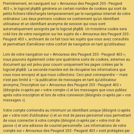
Premièrement, en naviguant sur « Amoureux des Peugeot 203 - Peugeot
F
A
403 », le logiciel phpBB génèrera un certain nombre de cookies qui sont de
Q
petits fichiers téléchargés temporairement par le navigateur internet de votre
ordinateur. Les deux premiers cookies ne contiennent qu’un identifiant
utilisateur et un identifiant anonyme de session qui vous sont
automatiquement assignés par le logiciel phpBB. Un troisième cookie sera
créé lors de votre navigation sur les sujets de « Amoureux des Peugeot 203 -
Peugeot 403 », archivant de ce fait tous les sujets que vous avez consultés
et permettant d’améliorer votre confort de navigation en tant qu’utilisateur.
Lors de votre navigation sur « Amoureux des Peugeot 203 - Peugeot 403 »,
nous pouvons également créer une quatrième sorte de cookies, externes au
document qui est prévu pour couvrir uniquement les pages créées par le
logiciel phpBB. La seconde manière est de récupérer les informations que
vous nous envoyez et que nous collectons. Ceci peut correspondre — mais
n’est pas limité à — la publication de messages en tant qu’utilisateur
anonyme, l’inscription sur « Amoureux des Peugeot 203 - Peugeot 403 »
(désignée ci-après par « votre compte ») et les messages que vous publiez
après votre inscription et lors de votre connexion (désignés ci-après par « vos
messages »).
Votre compte contiendra au minimum un identifiant unique (désigné ci-après
par « votre nom d’utilisateur ») et un mot de passe personnel vous permettant
de vous connecter à votre compte (désigné ci-après par « votre mot de
passe ») et une adresse de courriel personnelle. Les informations de votre
compte sur « Amoureux des Peugeot 203 - Peugeot 403 » sont protégées par