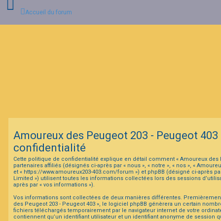
Accueil du forum
C
o
n
n
e
x
i
o
n
Amoureux des Peugeot 203 - Peugeot 403 -
I
confidentialité
n
s
Cette politique de confidentialité explique en détail comment « Amoureux des 
c
partenaires affiliés (désignés ci-après par « nous », « notre », « nos », « Amou
r
et « https://www.amoureux203-403.com/forum ») et phpBB (désigné ci-après par
i
Limited ») utilisent toutes les informations collectées lors des sessions d’utilis
p
après par « vos informations »).
t
i
Vos informations sont collectées de deux manières différentes. Premièremen
o
des Peugeot 203 - Peugeot 403 », le logiciel phpBB génèrera un certain nombre
n
fichiers téléchargés temporairement par le navigateur internet de votre ordina
contiennent qu’un identifiant utilisateur et un identifiant anonyme de session