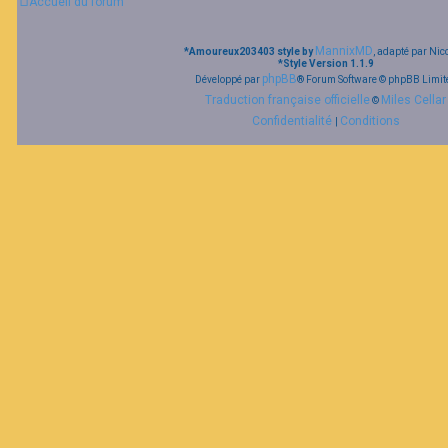
Accueil du forum
MannixMD
*
Amoureux203403 style by
, adapté par Nic
*
Style Version 1.1.9
phpBB
Développé par
® Forum Software © phpBB Limit
Traduction française officielle
Miles Cellar
©
Confidentialité
Conditions
|