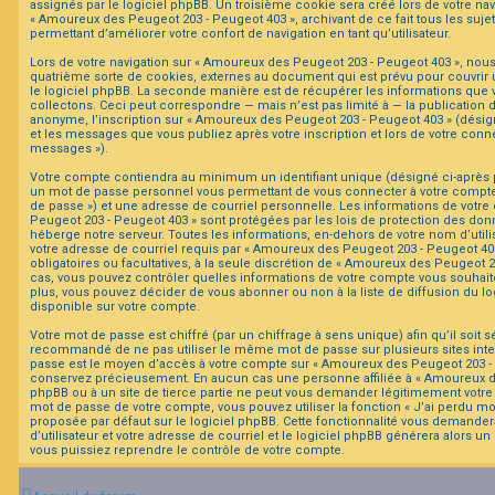
assignés par le logiciel phpBB. Un troisième cookie sera créé lors de votre nav
« Amoureux des Peugeot 203 - Peugeot 403 », archivant de ce fait tous les suje
permettant d’améliorer votre confort de navigation en tant qu’utilisateur.
F
A
Lors de votre navigation sur « Amoureux des Peugeot 203 - Peugeot 403 », no
Q
quatrième sorte de cookies, externes au document qui est prévu pour couvrir
le logiciel phpBB. La seconde manière est de récupérer les informations que
collectons. Ceci peut correspondre — mais n’est pas limité à — la publication 
anonyme, l’inscription sur « Amoureux des Peugeot 203 - Peugeot 403 » (désign
et les messages que vous publiez après votre inscription et lors de votre conn
messages »).
Votre compte contiendra au minimum un identifiant unique (désigné ci-après par
un mot de passe personnel vous permettant de vous connecter à votre compte 
de passe ») et une adresse de courriel personnelle. Les informations de votr
Peugeot 203 - Peugeot 403 » sont protégées par les lois de protection des don
héberge notre serveur. Toutes les informations, en-dehors de votre nom d’utili
votre adresse de courriel requis par « Amoureux des Peugeot 203 - Peugeot 403 
obligatoires ou facultatives, à la seule discrétion de « Amoureux des Peugeot 2
cas, vous pouvez contrôler quelles informations de votre compte vous souhai
plus, vous pouvez décider de vous abonner ou non à la liste de diffusion du l
disponible sur votre compte.
Votre mot de passe est chiffré (par un chiffrage à sens unique) afin qu’il soit s
recommandé de ne pas utiliser le même mot de passe sur plusieurs sites inter
passe est le moyen d’accès à votre compte sur « Amoureux des Peugeot 203 - P
conservez précieusement. En aucun cas une personne affiliée à « Amoureux d
phpBB ou à un site de tierce partie ne peut vous demander légitimement votre 
mot de passe de votre compte, vous pouvez utiliser la fonction « J’ai perdu m
proposée par défaut sur le logiciel phpBB. Cette fonctionnalité vous demander
d’utilisateur et votre adresse de courriel et le logiciel phpBB générera alors 
vous puissiez reprendre le contrôle de votre compte.