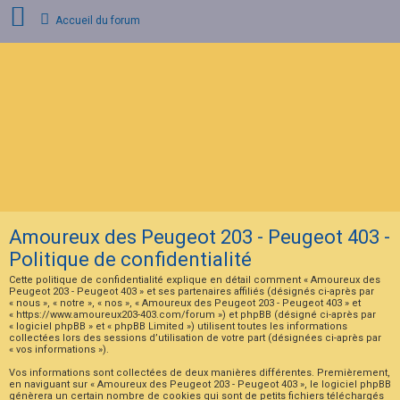
Accueil du forum
C
o
n
n
e
x
i
o
n
Amoureux des Peugeot 203 - Peugeot 403 -
I
n
Politique de confidentialité
s
c
Cette politique de confidentialité explique en détail comment « Amoureux des
r
Peugeot 203 - Peugeot 403 » et ses partenaires affiliés (désignés ci-après par
i
« nous », « notre », « nos », « Amoureux des Peugeot 203 - Peugeot 403 » et
p
« https://www.amoureux203-403.com/forum ») et phpBB (désigné ci-après par
t
« logiciel phpBB » et « phpBB Limited ») utilisent toutes les informations
i
collectées lors des sessions d’utilisation de votre part (désignées ci-après par
« vos informations »).
o
n
Vos informations sont collectées de deux manières différentes. Premièrement,
en naviguant sur « Amoureux des Peugeot 203 - Peugeot 403 », le logiciel phpBB
génèrera un certain nombre de cookies qui sont de petits fichiers téléchargés