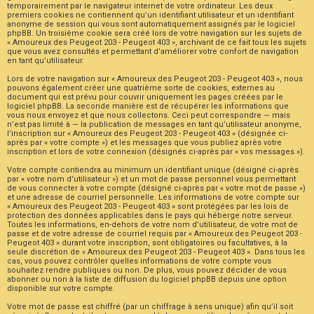
temporairement par le navigateur internet de votre ordinateur. Les deux
F
premiers cookies ne contiennent qu’un identifiant utilisateur et un identifiant
A
anonyme de session qui vous sont automatiquement assignés par le logiciel
Q
phpBB. Un troisième cookie sera créé lors de votre navigation sur les sujets de
« Amoureux des Peugeot 203 - Peugeot 403 », archivant de ce fait tous les sujets
que vous avez consultés et permettant d’améliorer votre confort de navigation
en tant qu’utilisateur.
Lors de votre navigation sur « Amoureux des Peugeot 203 - Peugeot 403 », nous
pouvons également créer une quatrième sorte de cookies, externes au
document qui est prévu pour couvrir uniquement les pages créées par le
logiciel phpBB. La seconde manière est de récupérer les informations que
vous nous envoyez et que nous collectons. Ceci peut correspondre — mais
n’est pas limité à — la publication de messages en tant qu’utilisateur anonyme,
l’inscription sur « Amoureux des Peugeot 203 - Peugeot 403 » (désignée ci-
après par « votre compte ») et les messages que vous publiez après votre
inscription et lors de votre connexion (désignés ci-après par « vos messages »).
Votre compte contiendra au minimum un identifiant unique (désigné ci-après
par « votre nom d’utilisateur ») et un mot de passe personnel vous permettant
de vous connecter à votre compte (désigné ci-après par « votre mot de passe »)
et une adresse de courriel personnelle. Les informations de votre compte sur
« Amoureux des Peugeot 203 - Peugeot 403 » sont protégées par les lois de
protection des données applicables dans le pays qui héberge notre serveur.
Toutes les informations, en-dehors de votre nom d’utilisateur, de votre mot de
passe et de votre adresse de courriel requis par « Amoureux des Peugeot 203 -
Peugeot 403 » durant votre inscription, sont obligatoires ou facultatives, à la
seule discrétion de « Amoureux des Peugeot 203 - Peugeot 403 ». Dans tous les
cas, vous pouvez contrôler quelles informations de votre compte vous
souhaitez rendre publiques ou non. De plus, vous pouvez décider de vous
abonner ou non à la liste de diffusion du logiciel phpBB depuis une option
disponible sur votre compte.
Votre mot de passe est chiffré (par un chiffrage à sens unique) afin qu’il soit