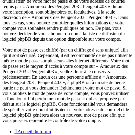
d’utilisateur, de votre mot de passe et de votre adresse de courriel
requis par « Amoureux des Peugeot 203 - Peugeot 403 » durant
votre inscription, sont obligatoires ou facultatives, à la seule
discrétion de « Amoureux des Peugeot 203 - Peugeot 403 ». Dans
tous les cas, vous pouvez contrôler quelles informations de votre
compte vous souhaitez rendre publiques ou non. De plus, vous
pouvez décider de vous abonner ou non à la liste de diffusion du
logiciel phpBB depuis une option disponible sur votre compte.
Votre mot de passe est chiffré (par un chiffrage à sens unique) afin
qu’il soit sécurisé. Cependant, il est recommandé de ne pas utiliser le
même mot de passe sur plusieurs sites internet différents. Votre mot
de passe est le moyen d’accès à votre compte sur « Amoureux des
Peugeot 203 - Peugeot 403 », veillez donc à le conservez
précieusement. En aucun cas une personne affiliée à « Amoureux
des Peugeot 203 - Peugeot 403 », à phpBB ou à un site de tierce
partie ne peut vous demander légitimement votre mot de passe. Si
vous oubliez le mot de passe de votre compte, vous pouvez utiliser
la fonction « J’ai perdu mon mot de passe » qui est proposée par
défaut sur le logiciel phpBB. Cette fonctionnalité vous demandera
de spécifier votre nom d’utilisateur et votre adresse de courriel et le
logiciel phpBB générera alors un nouveau mot de passe afin que
vous puissiez reprendre le contrôle de votre compte.
Accueil du forum