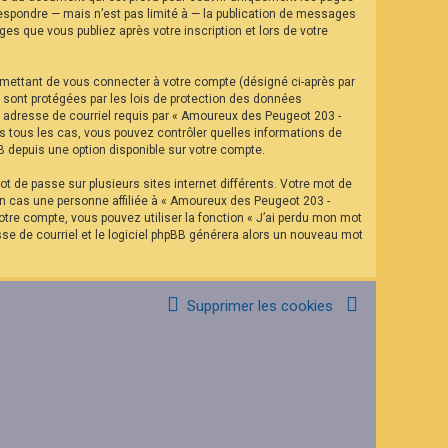
espondre — mais n’est pas limité à — la publication de messages
es que vous publiez après votre inscription et lors de votre
rmettant de vous connecter à votre compte (désigné ci-après par
 sont protégées par les lois de protection des données
re adresse de courriel requis par « Amoureux des Peugeot 203 -
ns tous les cas, vous pouvez contrôler quelles informations de
B depuis une option disponible sur votre compte.
t de passe sur plusieurs sites internet différents. Votre mot de
n cas une personne affiliée à « Amoureux des Peugeot 203 -
tre compte, vous pouvez utiliser la fonction « J’ai perdu mon mot
sse de courriel et le logiciel phpBB générera alors un nouveau mot
Supprimer les cookies