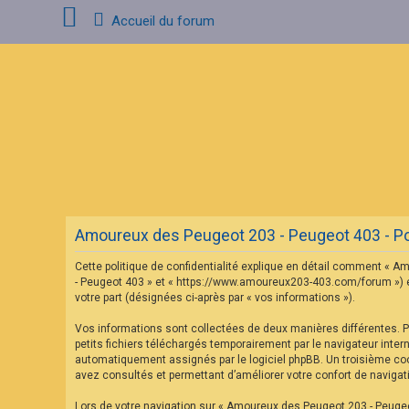
Accueil du forum
C
o
n
n
e
x
i
o
n
Amoureux des Peugeot 203 - Peugeot 403 - Poli
I
n
Cette politique de confidentialité explique en détail comment « Am
s
c
- Peugeot 403 » et « https://www.amoureux203-403.com/forum ») et p
r
votre part (désignées ci-après par « vos informations »).
i
p
Vos informations sont collectées de deux manières différentes. 
t
petits fichiers téléchargés temporairement par le navigateur inter
i
o
automatiquement assignés par le logiciel phpBB. Un troisième cook
n
avez consultés et permettant d’améliorer votre confort de navigatio
Lors de votre navigation sur « Amoureux des Peugeot 203 - Peuge