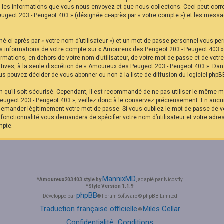
r les informations que vous nous envoyez et que nous collectons. Ceci peut corr
eugeot 203 - Peugeot 403 » (désignée ci-après par « votre compte ») et les messag
é ci-après par « votre nom d’utilisateur ») et un mot de passe personnel vous pe
Les informations de votre compte sur « Amoureux des Peugeot 203 - Peugeot 403 »
formations, en-dehors de votre nom d’utilisateur, de votre mot de passe et de vot
ltatives, à la seule discrétion de « Amoureux des Peugeot 203 - Peugeot 403 ». Da
s pouvez décider de vous abonner ou non à la liste de diffusion du logiciel phpB
in qu’il soit sécurisé. Cependant, il est recommandé de ne pas utiliser le même mo
ugeot 203 - Peugeot 403 », veillez donc à le conservez précieusement. En aucu
 demander légitimement votre mot de passe. Si vous oubliez le mot de passe de vo
e fonctionnalité vous demandera de spécifier votre nom d’utilisateur et votre adre
mpte.
MannixMD
*
Amoureux203403 style by
, adapté par Nicosfly
*
Style Version 1.1.9
phpBB
Développé par
® Forum Software © phpBB Limited
Traduction française officielle
Miles Cellar
©
Confidentialité
Conditions
|