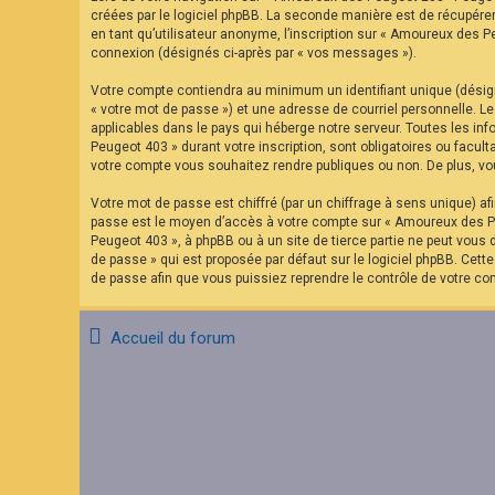
F
créées par le logiciel phpBB. La seconde manière est de récupére
A
en tant qu’utilisateur anonyme, l’inscription sur « Amoureux des P
Q
connexion (désignés ci-après par « vos messages »).
Votre compte contiendra au minimum un identifiant unique (désign
« votre mot de passe ») et une adresse de courriel personnelle. 
applicables dans le pays qui héberge notre serveur. Toutes les in
Peugeot 403 » durant votre inscription, sont obligatoires ou facu
votre compte vous souhaitez rendre publiques ou non. De plus, vou
Votre mot de passe est chiffré (par un chiffrage à sens unique) af
passe est le moyen d’accès à votre compte sur « Amoureux des Pe
Peugeot 403 », à phpBB ou à un site de tierce partie ne peut vous
de passe » qui est proposée par défaut sur le logiciel phpBB. Cett
de passe afin que vous puissiez reprendre le contrôle de votre co
Accueil du forum