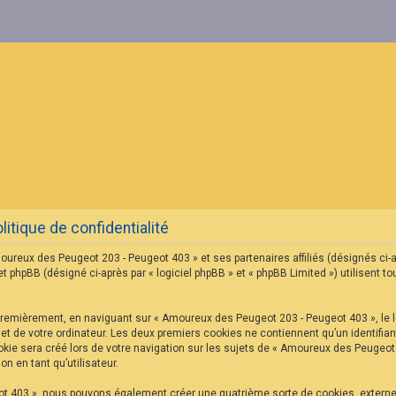
tique de confidentialité
oureux des Peugeot 203 - Peugeot 403 » et ses partenaires affiliés (désignés ci-
hpBB (désigné ci-après par « logiciel phpBB » et « phpBB Limited ») utilisent tou
Premièrement, en naviguant sur « Amoureux des Peugeot 203 - Peugeot 403 », le l
net de votre ordinateur. Les deux premiers cookies ne contiennent qu’un identifian
ie sera créé lors de votre navigation sur les sujets de « Amoureux des Peugeot 2
n en tant qu’utilisateur.
ot 403 », nous pouvons également créer une quatrième sorte de cookies, extern